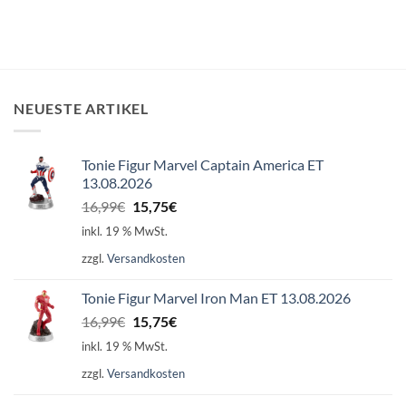
NEUESTE ARTIKEL
Tonie Figur Marvel Captain America ET
13.08.2026
Ursprünglicher
Aktueller
16,99
€
15,75
€
Preis
Preis
inkl. 19 % MwSt.
war:
ist:
zzgl.
Versandkosten
16,99€
15,75€.
Tonie Figur Marvel Iron Man ET 13.08.2026
Ursprünglicher
Aktueller
16,99
€
15,75
€
Preis
Preis
inkl. 19 % MwSt.
war:
ist:
zzgl.
Versandkosten
16,99€
15,75€.