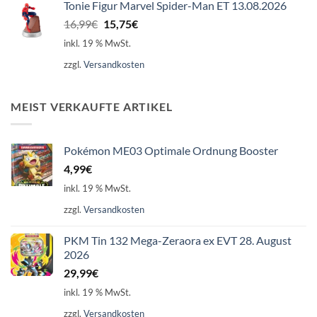
Tonie Figur Marvel Spider-Man ET 13.08.2026
Ursprünglicher
Aktueller
16,99
€
15,75
€
Preis
Preis
inkl. 19 % MwSt.
war:
ist:
zzgl.
Versandkosten
16,99€
15,75€.
MEIST VERKAUFTE ARTIKEL
Pokémon ME03 Optimale Ordnung Booster
4,99
€
inkl. 19 % MwSt.
zzgl.
Versandkosten
PKM Tin 132 Mega-Zeraora ex EVT 28. August
2026
29,99
€
inkl. 19 % MwSt.
zzgl.
Versandkosten