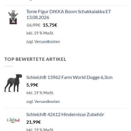
Tonie Figur DIKKA Boom Schakkalakka ET
13.08.2026
Ursprünglicher
Aktueller
16,99
€
15,75
€
Preis
Preis
inkl. 19 % MwSt.
war:
ist:
zzgl.
Versandkosten
16,99€
15,75€.
TOP BEWERTETE ARTIKEL
Schleich® 13962 Farm World Dogge 6,3cm
5,99
€
inkl. 19 % MwSt.
zzgl.
Versandkosten
Schleich® 42612 Hindernisse Zubehör
21,99
€
inkl. 19 % MwSt.