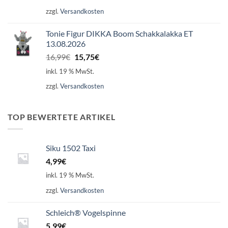
zzgl.
Versandkosten
Tonie Figur DIKKA Boom Schakkalakka ET
13.08.2026
Ursprünglicher
Aktueller
16,99
€
15,75
€
Preis
Preis
inkl. 19 % MwSt.
war:
ist:
zzgl.
Versandkosten
16,99€
15,75€.
TOP BEWERTETE ARTIKEL
Siku 1502 Taxi
4,99
€
inkl. 19 % MwSt.
zzgl.
Versandkosten
Schleich® Vogelspinne
5,99
€