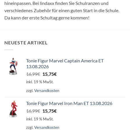
hineinpassen. Bei lindaxx finden Sie Schulranzen und
verschiedenes Zubehör für einen guten Start in die Schule.
Da kann der erste Schultag gerne kommen!
NEUESTE ARTIKEL
Tonie Figur Marvel Captain America ET
13.08.2026
Ursprünglicher
Aktueller
16,99
€
15,75
€
Preis
Preis
inkl. 19 % MwSt.
war:
ist:
zzgl.
Versandkosten
16,99€
15,75€.
Tonie Figur Marvel Iron Man ET 13.08.2026
Ursprünglicher
Aktueller
16,99
€
15,75
€
Preis
Preis
inkl. 19 % MwSt.
war:
ist:
zzgl.
Versandkosten
16,99€
15,75€.