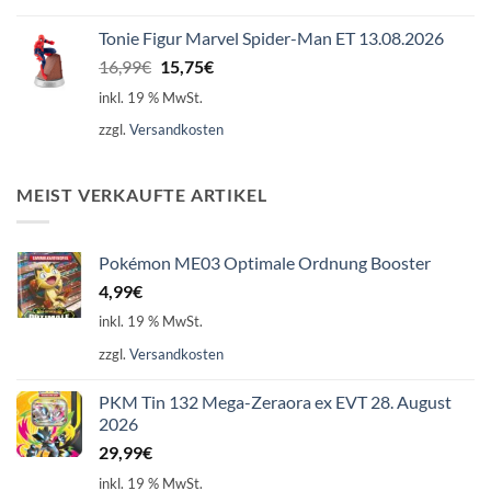
Tonie Figur Marvel Spider-Man ET 13.08.2026
Ursprünglicher
Aktueller
16,99
€
15,75
€
Preis
Preis
inkl. 19 % MwSt.
war:
ist:
zzgl.
Versandkosten
16,99€
15,75€.
MEIST VERKAUFTE ARTIKEL
Pokémon ME03 Optimale Ordnung Booster
4,99
€
inkl. 19 % MwSt.
zzgl.
Versandkosten
PKM Tin 132 Mega-Zeraora ex EVT 28. August
2026
29,99
€
inkl. 19 % MwSt.