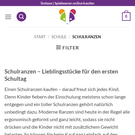
Zum
lindaxx | Spielwaren online kaufen
Inhalt
0
springen
START
/
SCHULE
/
SCHULRANZEN
FILTER
Schulranzen – Lieblingsstücke für den ersten
Schultag
Einen Schulranzen kaufen – darauf freut sich jedes Kind.
Denn Kinder fiebern der Einschulung meistens schon lange
entgegen und ein toller Schulranzen gehört natürlich
unbedingt dazu. Moderne Ranzen sind heute in der Regel alle
ergonomisch geformt und ganz leicht, sodass sie nicht
drücken und die Kinder nicht mit zusätzlichem Gewicht
belasten. So können Sie beim Kauf ganz einfach auf den