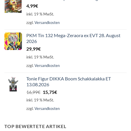
4,99
€
inkl. 19 % MwSt.
zzgl.
Versandkosten
PKM Tin 132 Mega-Zeraora ex EVT 28. August
2026
29,99
€
inkl. 19 % MwSt.
zzgl.
Versandkosten
Tonie Figur DIKKA Boom Schakkalakka ET
13.08.2026
Ursprünglicher
Aktueller
16,99
€
15,75
€
Preis
Preis
inkl. 19 % MwSt.
war:
ist:
zzgl.
Versandkosten
16,99€
15,75€.
TOP BEWERTETE ARTIKEL