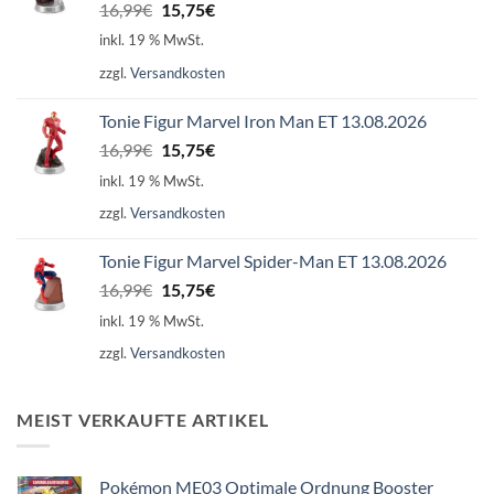
Ursprünglicher
Aktueller
16,99
€
15,75
€
Preis
Preis
inkl. 19 % MwSt.
war:
ist:
zzgl.
Versandkosten
16,99€
15,75€.
Tonie Figur Marvel Iron Man ET 13.08.2026
Ursprünglicher
Aktueller
16,99
€
15,75
€
Preis
Preis
inkl. 19 % MwSt.
war:
ist:
zzgl.
Versandkosten
16,99€
15,75€.
Tonie Figur Marvel Spider-Man ET 13.08.2026
Ursprünglicher
Aktueller
16,99
€
15,75
€
Preis
Preis
inkl. 19 % MwSt.
war:
ist:
zzgl.
Versandkosten
16,99€
15,75€.
MEIST VERKAUFTE ARTIKEL
Pokémon ME03 Optimale Ordnung Booster