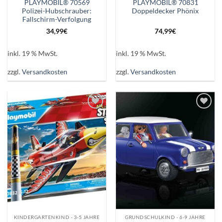
PLAYMOBIL® 70569
PLAYMOBIL® 70831
Polizei-Hubschrauber:
Doppeldecker Phönix
Fallschirm-Verfolgung
34,99
€
74,99
€
inkl. 19 % MwSt.
inkl. 19 % MwSt.
zzgl.
Versandkosten
zzgl.
Versandkosten
Auf die
Auf die
Wunschliste
Wunschliste
KINDERGARTENKIND - 3-5 JAHRE
GRUNDSCHULKIND - 6-9 JAHRE