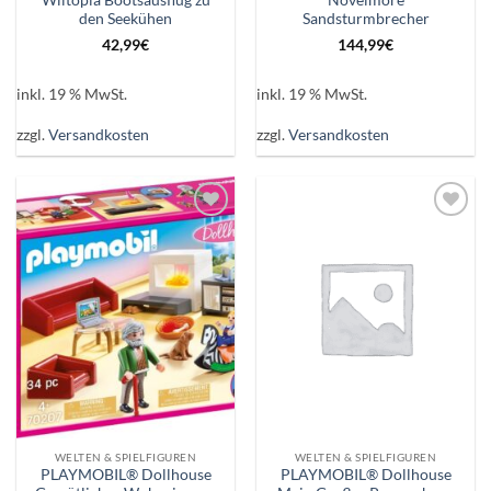
Wiltopia Bootsausflug zu
Novelmore
den Seekühen
Sandsturmbrecher
42,99
€
144,99
€
inkl. 19 % MwSt.
inkl. 19 % MwSt.
zzgl.
Versandkosten
zzgl.
Versandkosten
Auf die
Auf die
Wunschliste
Wunschliste
WELTEN & SPIELFIGUREN
WELTEN & SPIELFIGUREN
PLAYMOBIL® Dollhouse
PLAYMOBIL® Dollhouse