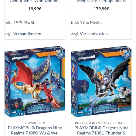
Gemütliches Wohnzimmer
Mein Großes Puppenhaus
19,99
€
179,99
€
inkl. 19 % MwSt.
inkl. 19 % MwSt.
zzgl.
Versandkosten
zzgl.
Versandkosten
Auf die
Auf die
Wunschliste
Wunschliste
PLAYMOBIL®
KINDERGARTENKIND - 3-5 JAHRE
PLAYMOBIL® Dragons Nine
PLAYMOBIL® Dragons Nine
Realms 71080 ‘Wu & Wei
Realms 71081 ‘Thunder &