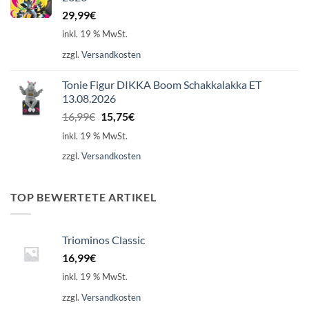
29,99
€
inkl. 19 % MwSt.
zzgl.
Versandkosten
Tonie Figur DIKKA Boom Schakkalakka ET
13.08.2026
Ursprünglicher
Aktueller
16,99
€
15,75
€
Preis
Preis
inkl. 19 % MwSt.
war:
ist:
zzgl.
Versandkosten
16,99€
15,75€.
TOP BEWERTETE ARTIKEL
Triominos Classic
16,99
€
inkl. 19 % MwSt.
zzgl.
Versandkosten