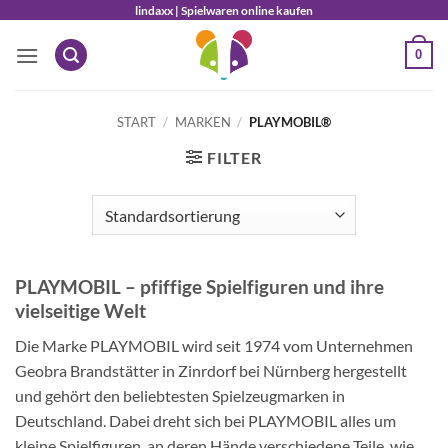
Zum
lindaxx | Spielwaren online kaufen
Inhalt
0
springen
START
/
MARKEN
/
PLAYMOBIL®
FILTER
PLAYMOBIL – pfiffige Spielfiguren und ihre
vielseitige Welt
Die Marke PLAYMOBIL wird seit 1974 vom Unternehmen
Geobra Brandstätter in Zinrdorf bei Nürnberg hergestellt
und gehört den beliebtesten Spielzeugmarken in
Deutschland. Dabei dreht sich bei PLAYMOBIL alles um
kleine Spielfiguren, an deren Hände verschiedene Teile, wie