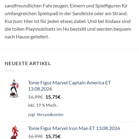
sandfreundlichen Fahrzeugen, Eimern und Spielfiguren für
umfangreichen Spielspaß in der Sandkiste oder am Strand.
Kurzum: Hier ist für jeden etwas dabei. Und bei lindaxx sind
die tollen Playmobilsets im Nu bestellt und werden bequem
nach Hause geliefert.
NEUESTE ARTIKEL
Tonie Figur Marvel Captain America ET
13.08.2026
Ursprünglicher
Aktueller
16,99
€
15,75
€
Preis
Preis
inkl. 19 % MwSt.
war:
ist:
zzgl.
Versandkosten
16,99€
15,75€.
Tonie Figur Marvel Iron Man ET 13.08.2026
Ursprünglicher
Aktueller
16,99
€
15,75
€