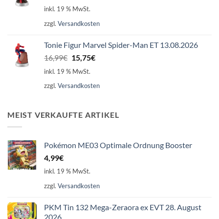
Preis
Preis
inkl. 19 % MwSt.
war:
ist:
zzgl.
Versandkosten
16,99€
15,75€.
Tonie Figur Marvel Spider-Man ET 13.08.2026
Ursprünglicher
Aktueller
16,99
€
15,75
€
Preis
Preis
inkl. 19 % MwSt.
war:
ist:
zzgl.
Versandkosten
16,99€
15,75€.
MEIST VERKAUFTE ARTIKEL
Pokémon ME03 Optimale Ordnung Booster
4,99
€
inkl. 19 % MwSt.
zzgl.
Versandkosten
PKM Tin 132 Mega-Zeraora ex EVT 28. August
2026