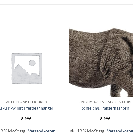
Auf die
Auf di
Wunschliste
Wunschli
+
WELTEN & SPIELFIGUREN
KINDERGARTENKIND - 3-5 JAHRE
Siku Pkw mit Pferdeanhänger
Schleich® Panzernashorn
8,99
€
8,99
€
 19 % MwSt.
zzgl.
Versandkosten
inkl. 19 % MwSt.
zzgl.
Versandkoste