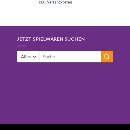
war:
ist:
zzgl.
Versandkosten
16,99€
15,75€.
JETZT SPIELWAREN SUCHEN
Suchen
nach: