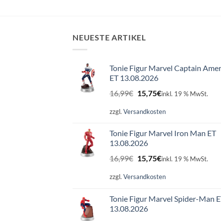
NEUESTE ARTIKEL
Tonie Figur Marvel Captain Amer
ET 13.08.2026
Ursprünglicher
Aktueller
16,99
€
15,75
€
inkl. 19 % MwSt.
Preis
Preis
war:
ist:
zzgl.
Versandkosten
16,99€
15,75€.
Tonie Figur Marvel Iron Man ET
13.08.2026
Ursprünglicher
Aktueller
16,99
€
15,75
€
inkl. 19 % MwSt.
Preis
Preis
war:
ist:
zzgl.
Versandkosten
16,99€
15,75€.
Tonie Figur Marvel Spider-Man 
13.08.2026
Ursprünglicher
Aktueller