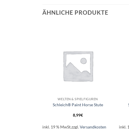
ÄHNLICHE PRODUKTE
Auf die
Auf die
Wunschliste
Wunschliste
+
+
IND - 3-5 JAHRE
WELTEN & SPIELFIGUREN
ch® Esel
Schleich® Paint Horse Stute
99
€
8,99
€
l.
Versandkosten
inkl. 19 % MwSt.
zzgl.
Versandkosten
inkl.