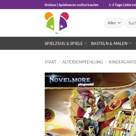
Zum
lindaxx | Spielwaren online kaufen
1-3 Tage Lieferzei
Inhalt
springen
Suche
nach:
SPIELZEUG & SPIELE
BASTELN & MALEN
START
/
ALTERSEMPFEHLUNG
/
KINDERGARTE