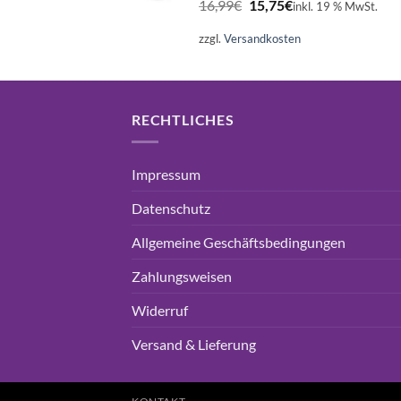
16,99
€
15,75
€
inkl. 19 % MwSt.
Preis
Preis
war:
ist:
zzgl.
Versandkosten
16,99€
15,75€.
RECHTLICHES
Impressum
Datenschutz
Allgemeine Geschäftsbedingungen
Zahlungsweisen
Widerruf
Versand & Lieferung