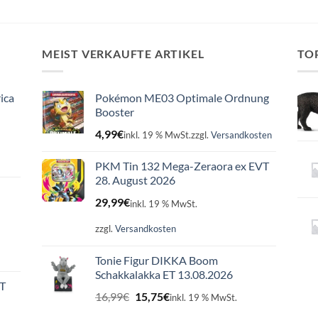
MEIST VERKAUFTE ARTIKEL
TO
ica
Pokémon ME03 Optimale Ordnung
Booster
4,99
€
inkl. 19 % MwSt.
zzgl.
Versandkosten
PKM Tin 132 Mega-Zeraora ex EVT
28. August 2026
29,99
€
inkl. 19 % MwSt.
zzgl.
Versandkosten
Tonie Figur DIKKA Boom
Schakkalakka ET 13.08.2026
ET
Ursprünglicher
Aktueller
16,99
€
15,75
€
inkl. 19 % MwSt.
Preis
Preis