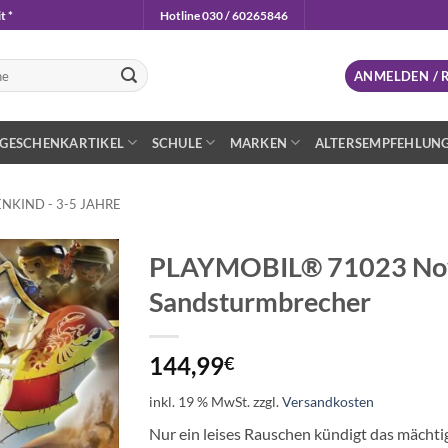
t *
Hotline 030 / 60265846
n
ANMELDEN / 
GESCHENKARTIKEL
SCHULE
MARKEN
ALTERSEMPFEHLUN
NKIND - 3-5 JAHRE
PLAYMOBIL® 71023 No
Sandsturmbrecher
Auf die
Wunschliste
144,99
€
inkl. 19 % MwSt.
zzgl.
Versandkosten
Nur ein leises Rauschen kündigt das mächt