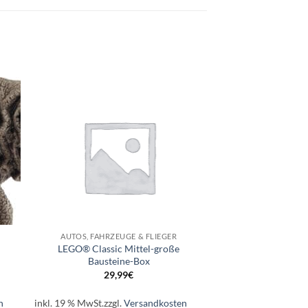
e
Auf die
ste
Wunschliste
+
AUTOS, FAHRZEUGE & FLIEGER
LEGO® Classic Mittel-große
Bausteine-Box
29,99
€
n
inkl. 19 % MwSt.
zzgl.
Versandkosten