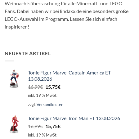
Weihnachtsüberraschung für alle Minecraft- und LEGO-
Fans. Dabei haben wir bei lindaxx.de eine besonders große
LEGO-Auswahl im Programm. Lassen Sie sich einfach
inspirieren!
NEUESTE ARTIKEL
Tonie Figur Marvel Captain America ET
13.08.2026
Ursprünglicher
Aktueller
16,99
€
15,75
€
Preis
Preis
inkl. 19 % MwSt.
war:
ist:
zzgl.
Versandkosten
16,99€
15,75€.
Tonie Figur Marvel Iron Man ET 13.08.2026
Ursprünglicher
Aktueller
16,99
€
15,75
€
Preis
Preis
inkl. 19 % MwSt.
war:
ist: