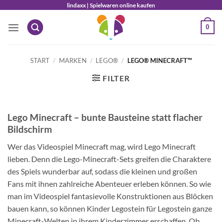
Zum
lindaxx | Spielwaren online kaufen
Inhalt
0
springen
START
/
MARKEN
/
LEGO®
/
LEGO® MINECRAFT™
FILTER
Lego Minecraft – bunte Bausteine statt flacher
Bildschirm
Wer das Videospiel Minecraft mag, wird Lego Minecraft
lieben. Denn die Lego-Minecraft-Sets greifen die Charaktere
des Spiels wunderbar auf, sodass die kleinen und großen
Fans mit ihnen zahlreiche Abenteuer erleben können. So wie
man im Videospiel fantasievolle Konstruktionen aus Blöcken
bauen kann, so können Kinder Legostein für Legostein ganze
Minecraft-Welten in ihrem Kinderzimmer erschaffen. Ob