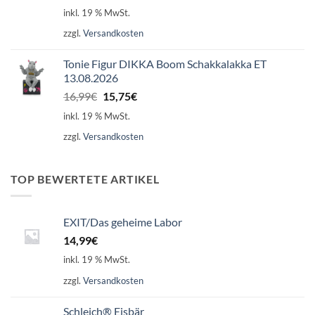
inkl. 19 % MwSt.
zzgl.
Versandkosten
Tonie Figur DIKKA Boom Schakkalakka ET
13.08.2026
Ursprünglicher
Aktueller
16,99
€
15,75
€
Preis
Preis
inkl. 19 % MwSt.
war:
ist:
zzgl.
Versandkosten
16,99€
15,75€.
TOP BEWERTETE ARTIKEL
EXIT/Das geheime Labor
14,99
€
inkl. 19 % MwSt.
zzgl.
Versandkosten
Schleich® Eisbär