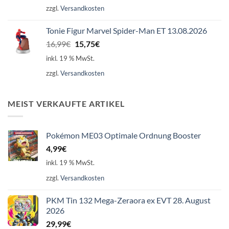
zzgl.
Versandkosten
16,99€
15,75€.
Tonie Figur Marvel Spider-Man ET 13.08.2026
Ursprünglicher
Aktueller
16,99
€
15,75
€
Preis
Preis
inkl. 19 % MwSt.
war:
ist:
zzgl.
Versandkosten
16,99€
15,75€.
MEIST VERKAUFTE ARTIKEL
Pokémon ME03 Optimale Ordnung Booster
4,99
€
inkl. 19 % MwSt.
zzgl.
Versandkosten
PKM Tin 132 Mega-Zeraora ex EVT 28. August
2026
29,99
€