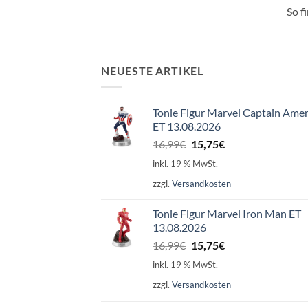
So f
NEUESTE ARTIKEL
Tonie Figur Marvel Captain Amer
ET 13.08.2026
Ursprünglicher
Aktueller
16,99
€
15,75
€
Preis
Preis
inkl. 19 % MwSt.
war:
ist:
zzgl.
Versandkosten
16,99€
15,75€.
Tonie Figur Marvel Iron Man ET
13.08.2026
Ursprünglicher
Aktueller
16,99
€
15,75
€
Preis
Preis
inkl. 19 % MwSt.
war:
ist:
zzgl.
Versandkosten
16,99€
15,75€.