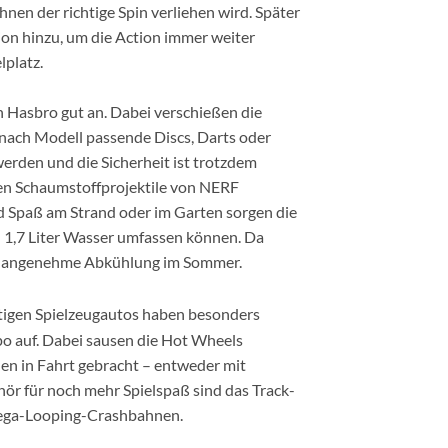
hnen der richtige Spin verliehen wird. Später
on hinzu, um die Action immer weiter
platz.
 Hasbro gut an. Dabei verschießen die
 nach Modell passende Discs, Darts oder
erden und die Sicherheit ist trotzdem
len Schaumstoffprojektile von NERF
d Spaß am Strand oder im Garten sorgen die
u 1,7 Liter Wasser umfassen können. Da
ür angenehme Abkühlung im Sommer.
ttigen Spielzeugautos haben besonders
 auf. Dabei sausen die Hot Wheels
n in Fahrt gebracht – entweder mit
ör für noch mehr Spielspaß sind das Track-
Mega-Looping-Crashbahnen.