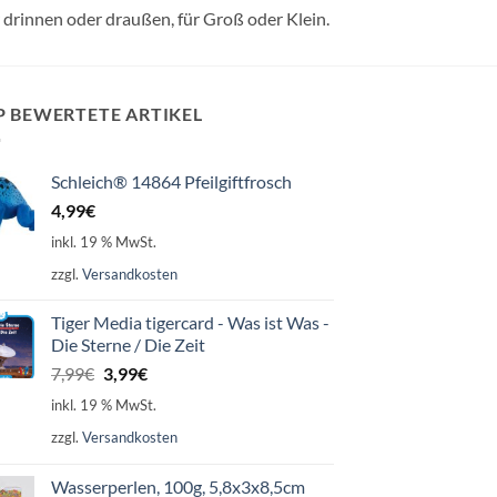
r drinnen oder draußen, für Groß oder Klein.
P BEWERTETE ARTIKEL
Schleich® 14864 Pfeilgiftfrosch
4,99
€
inkl. 19 % MwSt.
zzgl.
Versandkosten
Tiger Media tigercard - Was ist Was -
Die Sterne / Die Zeit
Ursprünglicher
Aktueller
7,99
€
3,99
€
Preis
Preis
inkl. 19 % MwSt.
war:
ist:
zzgl.
Versandkosten
7,99€
3,99€.
Wasserperlen, 100g, 5,8x3x8,5cm