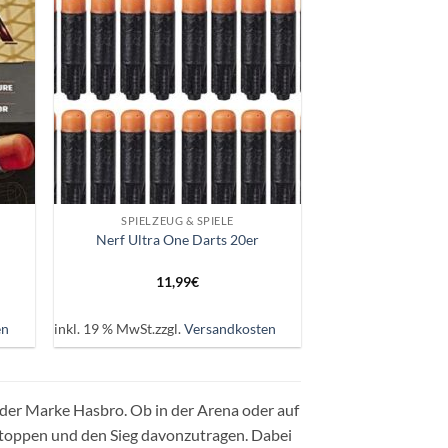
ie
Auf die
iste
Wunschliste
+
SPIELZEUG & SPIELE
Nerf Ultra One Darts 20er
11,99
€
en
inkl. 19 % MwSt.
zzgl.
Versandkosten
l der Marke Hasbro. Ob in der Arena oder auf
stoppen und den Sieg davonzutragen. Dabei