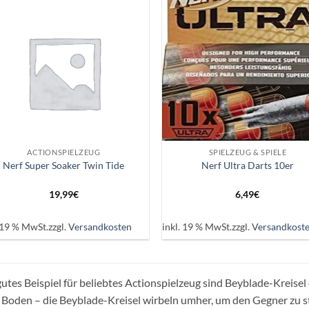
Auf die
Auf d
Wunschliste
Wunschl
+
ACTIONSPIELZEUG
SPIELZEUG & SPIELE
Nerf Super Soaker Twin Tide
Nerf Ultra Darts 10er
19,99
€
6,49
€
. 19 % MwSt.
zzgl.
Versandkosten
inkl. 19 % MwSt.
zzgl.
Versandkost
gutes Beispiel für beliebtes Actionspielzeug sind Beyblade-Kreise
Boden – die Beyblade-Kreisel wirbeln umher, um den Gegner zu 