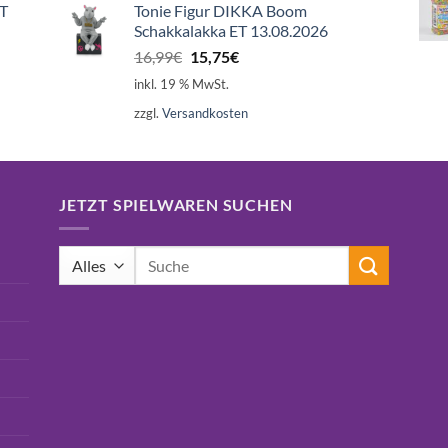
ET
Tonie Figur DIKKA Boom
Schakkalakka ET 13.08.2026
Ursprünglicher
Aktueller
16,99
€
15,75
€
Preis
Preis
inkl. 19 % MwSt.
war:
ist:
zzgl.
Versandkosten
16,99€
15,75€.
JETZT SPIELWAREN SUCHEN
Suchen
nach: