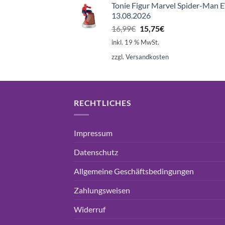
Tonie Figur Marvel Spider-Man 
13.08.2026
Ursprünglicher
Aktueller
16,99
€
15,75
€
Preis
Preis
inkl. 19 % MwSt.
war:
ist:
zzgl.
Versandkosten
16,99€
15,75€.
RECHTLICHES
Impressum
Datenschutz
Allgemeine Geschäftsbedingungen
Zahlungsweisen
Widerruf