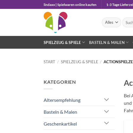
Zum
lindaxx | Spielwaren online kaufen
1-3 Tage Lieferzei
Inhalt
springen
Suche
nach:
SPIELZEUG & SPIELE
BASTELN & MALEN
START
/
SPIELZEUG & SPIELE
/
ACTIONSPIELZ
Ac
KATEGORIEN
Bei 
Altersempfehlung
und 
Fah
Basteln & Malen
Geschenkartikel