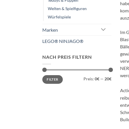
Teddys & Puppen
habe
Welten & Spielfiguren
komm
Würfelspiele
ausz
Marken
Im G
Blas
LEGO® NINJAGO®
Bäll
gewä
NACH PREIS FILTERN
verw
NERF
werd
Min.
Max.
Preis:
0€
—
20€
FILTER
Preis
Preis
Acti
reib
entw
Schw
Buil