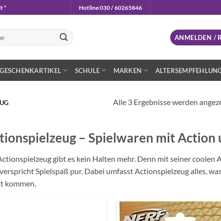
t *
Hotline 030 / 60265846
n
ANMELDEN / 
GESCHENKARTIKEL
SCHULE
MARKEN
ALTERSEMPFEHLUN
Alle 3 Ergebnisse werden angez
EUG
tionspielzeug – Spielwaren mit Action
Actionspielzeug gibt es kein Halten mehr. Denn mit seiner coolen A
verspricht Spielspaß pur. Dabei umfasst Actionspielzeug alles, was 
rt kommen.