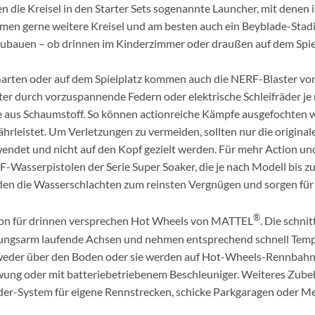
n die Kreisel in den Starter Sets sogenannte Launcher, mit denen i
en gerne weitere Kreisel und am besten auch ein Beyblade-Stadi
ubauen – ob drinnen im Kinderzimmer oder draußen auf dem Spiel
arten oder auf dem Spielplatz kommen auch die NERF-Blaster von
ter durch vorzuspannende Federn oder elektrische Schleifräder je
e aus Schaumstoff. So können actionreiche Kämpfe ausgefochten w
hrleistet. Um Verletzungen zu vermeiden, sollten nur die origina
endet und nicht auf den Kopf gezielt werden. Für mehr Action un
-Wasserpistolen der Serie Super Soaker, die je nach Modell bis z
en die Wasserschlachten zum reinsten Vergnügen und sorgen f
®
on für drinnen versprechen Hot Wheels von MATTEL
. Die schni
ungsarm laufende Achsen und nehmen entsprechend schnell Tempo
eder über den Boden oder sie werden auf Hot-Wheels-Rennbahne
ung oder mit batteriebetriebenem Beschleuniger. Weiteres Zubeh
der-System für eigene Rennstrecken, schicke Parkgaragen oder 