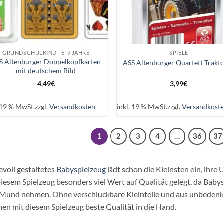
+
GRUNDSCHULKIND - 6-9 JAHRE
SPIELE
S Altenburger Doppelkopfkarten
ASS Altenburger Quartett Trakt
mit deutschem Bild
4,49
€
3,99
€
. 19 % MwSt.
zzgl.
Versandkosten
inkl. 19 % MwSt.
zzgl.
Versandkost
1
2
3
4
…
36
37
evoll gestaltetes
Babyspielzeug
lädt schon die Kleinsten ein, ihre
diesem Spielzeug besonders viel Wert auf Qualität gelegt, da Babys
Mund nehmen. Ohne verschluckbare Kleinteile und aus unbedenkli
nen mit diesem Spielzeug beste Qualität in die Hand.