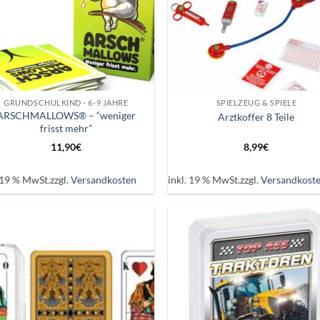
+
GRUNDSCHULKIND - 6-9 JAHRE
SPIELZEUG & SPIELE
ARSCHMALLOWS® – “weniger
Arztkoffer 8 Teile
frisst mehr”
11,90
€
8,99
€
. 19 % MwSt.
zzgl.
Versandkosten
inkl. 19 % MwSt.
zzgl.
Versandkost
Auf die
Auf d
Wunschliste
Wunschl