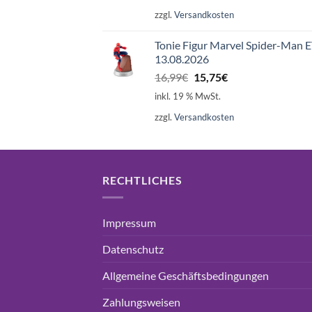
war:
ist:
zzgl.
Versandkosten
16,99€
15,75€.
Tonie Figur Marvel Spider-Man 
13.08.2026
Ursprünglicher
Aktueller
16,99
€
15,75
€
Preis
Preis
inkl. 19 % MwSt.
war:
ist:
zzgl.
Versandkosten
16,99€
15,75€.
RECHTLICHES
Impressum
Datenschutz
Allgemeine Geschäftsbedingungen
Zahlungsweisen