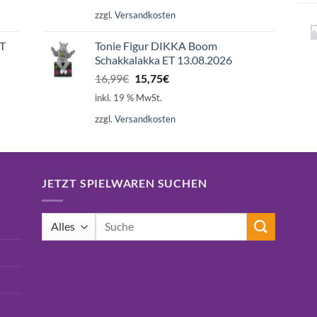
zzgl.
Versandkosten
ET
Tonie Figur DIKKA Boom
Schakkalakka ET 13.08.2026
Ursprünglicher
Aktueller
16,99
€
15,75
€
Preis
Preis
inkl. 19 % MwSt.
war:
ist:
zzgl.
Versandkosten
16,99€
15,75€.
JETZT SPIELWAREN SUCHEN
Suchen
nach: