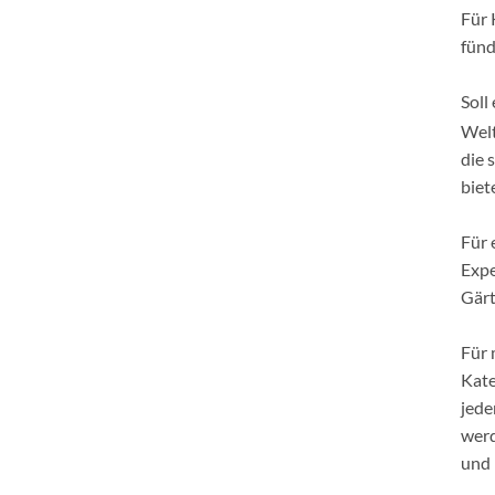
Für 
fünd
Soll
Welt
die 
biet
Für 
Expe
Gärt
Für 
Kate
jede
werd
und 