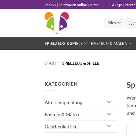
Zum
lindaxx | Spielwaren online kaufen
1-3 Tage Lieferzei
Inhalt
springen
Suche
nach:
SPIELZEUG & SPIELE
BASTELN & MALEN
START
/
SPIELZEUG & SPIELE
Sp
KATEGORIEN
Wer 
Altersempfehlung
bera
und 
Basteln & Malen
Geschenkartikel