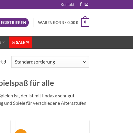
Kontakt
0
REGISTRIEREN
WARENKORB /
0,00
€
G
% SALE %
eigt
ielspaß für alle
len ist, der ist mit lindaxx sehr gut
g und Spiele für verschiedene Altersstufen