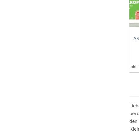
+
AS
inkl
Lieb
bei 
den 
Klei