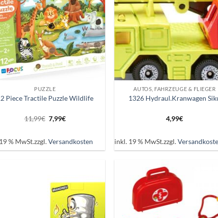
+
PUZZLE
AUTOS, FAHRZEUGE & FLIEGER
2 Piece Tractile Puzzle Wildlife
1326 Hydraul.Kranwagen Sik
Ursprünglicher
Aktueller
11,99
€
7,99
€
4,99
€
Preis
Preis
war:
ist:
11,99€
7,99€.
. 19 % MwSt.
zzgl.
Versandkosten
inkl. 19 % MwSt.
zzgl.
Versandkost
Auf die
Auf d
Wunschliste
Wunschl