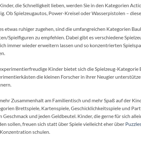
Kinder, die Schnelligkeit lieben, werden Sie in den Kategorien Act
ig. Ob Spielzeugautos, Power-Kreisel oder Wasserpistolen – dieses
 es etwas ruhiger zugehen, sind die umfangreichen Kategorien Ba
en/Spielfiguren zu empfehlen. Dabei gibt es verschiedene Spielz
sich immer wieder erweitern lassen und so konzentrierten Spiels
en.
experimentierfreudige Kinder bietet sich die Spielzeug-Kategorie
rimentierkästen die kleinen Forscher in ihrer Neugier unterstütze
nern.
mehr Zusammenhalt am Familientisch und mehr Spaß auf der Kinderp
gorien Brettspiele, Kartenspiele, Geschicklichkeitsspiele und Partys
n Geschmack und jeden Geldbeutel. Kinder, die gerne für sich alle
en sollen, freuen sich statt über Spiele vielleicht eher über
Puzzle
Konzentration schulen.