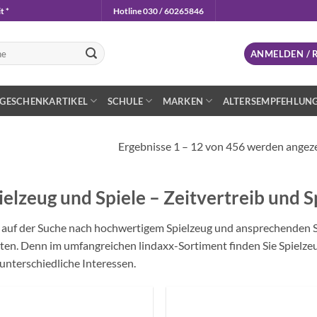
t *
Hotline 030 / 60265846
n
ANMELDEN / 
GESCHENKARTIKEL
SCHULE
MARKEN
ALTERSEMPFEHLUN
Ergebnisse 1 – 12 von 456 werden angez
ielzeug und Spiele – Zeitvertreib und Sp
auf der Suche nach hochwertigem Spielzeug und ansprechenden Spie
ten. Denn im umfangreichen lindaxx-Sortiment finden Sie Spielzeu
unterschiedliche Interessen.