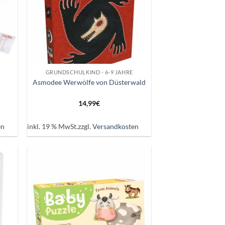
+
GRUNDSCHULKIND - 6-9 JAHRE
Asmodee Werwölfe von Düsterwald
14,99
€
en
inkl. 19 % MwSt.
zzgl.
Versandkosten
ie
Auf die
iste
Wunschliste