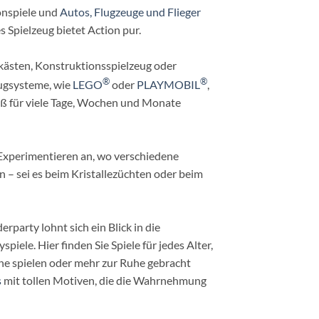
ionspiele und
Autos, Flugzeuge und Flieger
 Spielzeug bietet Action pur.
ukästen, Konstruktionsspielzeug oder
®
®
eugsysteme, wie
LEGO
oder
PLAYMOBIL
,
paß für viele Tage, Wochen und Monate
 Experimentieren an, wo verschiedene
n – sei es beim Kristallezüchten oder beim
arty lohnt sich ein Blick in die
piele. Hier finden Sie Spiele für jedes Alter,
ine spielen oder mehr zur Ruhe gebracht
s
mit tollen Motiven, die die Wahrnehmung