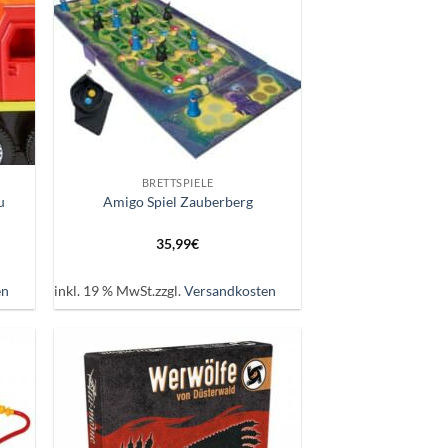
+
BRETTSPIELE
u
Amigo Spiel Zauberberg
35,99
€
en
inkl. 19 % MwSt.
zzgl.
Versandkosten
ie
Auf die
iste
Wunschliste