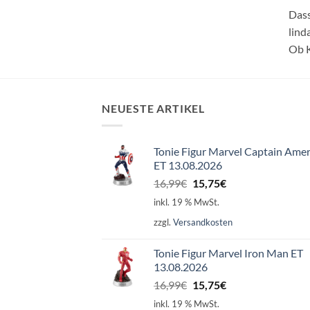
Dass
lind
Ob K
NEUESTE ARTIKEL
Tonie Figur Marvel Captain Amer
ET 13.08.2026
Ursprünglicher
Aktueller
16,99
€
15,75
€
Preis
Preis
inkl. 19 % MwSt.
war:
ist:
zzgl.
Versandkosten
16,99€
15,75€.
Tonie Figur Marvel Iron Man ET
13.08.2026
Ursprünglicher
Aktueller
16,99
€
15,75
€
Preis
Preis
inkl. 19 % MwSt.