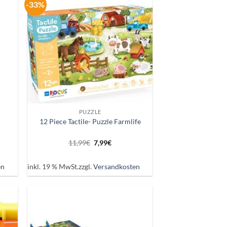
-33%
ie
Auf die
iste
Wunschliste
+
PUZZLE
12 Piece Tactile- Puzzle Farmlife
Ursprünglicher
Aktueller
11,99
€
7,99
€
Preis
Preis
war:
ist:
11,99€
7,99€.
en
inkl. 19 % MwSt.
zzgl.
Versandkosten
ie
Auf die
iste
Wunschliste