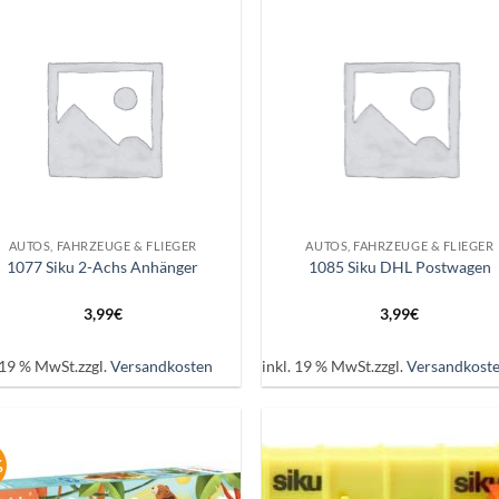
Auf die
Auf d
Wunschliste
Wunschl
+
AUTOS, FAHRZEUGE & FLIEGER
AUTOS, FAHRZEUGE & FLIEGER
1077 Siku 2-Achs Anhänger
1085 Siku DHL Postwagen
3,99
€
3,99
€
. 19 % MwSt.
zzgl.
Versandkosten
inkl. 19 % MwSt.
zzgl.
Versandkost
%
Auf die
Auf d
Wunschliste
Wunschl