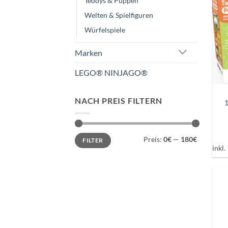
Teddys & Puppen
Welten & Spielfiguren
Würfelspiele
Marken
LEGO® NINJAGO®
+
NACH PREIS FILTERN
1
Min.
Max.
Preis:
0€
—
180€
FILTER
Preis
Preis
inkl