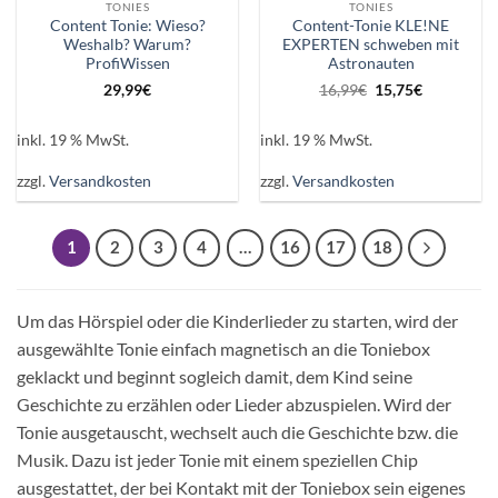
TONIES
TONIES
Content Tonie: Wieso?
Content-Tonie KLE!NE
Weshalb? Warum?
EXPERTEN schweben mit
ProfiWissen
Astronauten
Ursprünglicher
Aktueller
29,99
€
16,99
€
15,75
€
Preis
Preis
war:
ist:
16,99€
15,75€.
inkl. 19 % MwSt.
inkl. 19 % MwSt.
zzgl.
Versandkosten
zzgl.
Versandkosten
1
2
3
4
…
16
17
18
Um das Hörspiel oder die Kinderlieder zu starten, wird der
ausgewählte Tonie einfach magnetisch an die Toniebox
geklackt und beginnt sogleich damit, dem Kind seine
Geschichte zu erzählen oder Lieder abzuspielen. Wird der
Tonie ausgetauscht, wechselt auch die Geschichte bzw. die
Musik. Dazu ist jeder Tonie mit einem speziellen Chip
ausgestattet, der bei Kontakt mit der Toniebox sein eigenes