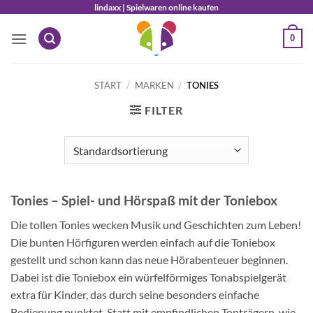
Zum
lindaxx | Spielwaren online kaufen
Inhalt
0
springen
START
/
MARKEN
/
TONIES
FILTER
Tonies – Spiel- und Hörspaß mit der Toniebox
Die tollen Tonies wecken Musik und Geschichten zum Leben!
Die bunten Hörfiguren werden einfach auf die Toniebox
gestellt und schon kann das neue Hörabenteuer beginnen.
Dabei ist die Toniebox ein würfelförmiges Tonabspielgerät
extra für Kinder, das durch seine besonders einfache
Bedienung punktet. Statt mit empfindlichen Tonträgern, wie