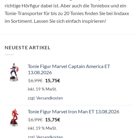
richtige Hörfigur dabei ist. Aber auch die Toniebox und ein
Tonie-Transporter für bis zu 20 Tonies finden Sie bei lindaxx
im Sortiment. Lassen Sie sich einfach inspirieren!
NEUESTE ARTIKEL
Tonie Figur Marvel Captain America ET
13.08.2026
Ursprünglicher
Aktueller
16,99
€
15,75
€
Preis
Preis
inkl. 19 % MwSt.
war:
ist:
zzgl.
Versandkosten
16,99€
15,75€.
Tonie Figur Marvel Iron Man ET 13.08.2026
Ursprünglicher
Aktueller
16,99
€
15,75
€
Preis
Preis
inkl. 19 % MwSt.
war:
ist:
zzgl.
Versandkosten