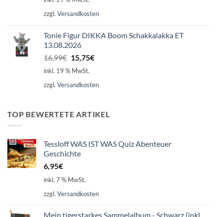
zzgl.
Versandkosten
Tonie Figur DIKKA Boom Schakkalakka ET
13.08.2026
Ursprünglicher
Aktueller
16,99
€
15,75
€
Preis
Preis
inkl. 19 % MwSt.
war:
ist:
zzgl.
Versandkosten
16,99€
15,75€.
TOP BEWERTETE ARTIKEL
Tessloff WAS IST WAS Quiz Abenteuer
Geschichte
6,95
€
inkl. 7 % MwSt.
zzgl.
Versandkosten
Mein tigerstarkes Sammelalbum - Schwarz (inkl.