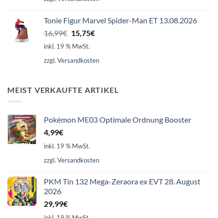
16,99€
15,75€.
Tonie Figur Marvel Spider-Man ET 13.08.2026
Ursprünglicher
Aktueller
16,99
€
15,75
€
Preis
Preis
inkl. 19 % MwSt.
war:
ist:
zzgl.
Versandkosten
16,99€
15,75€.
MEIST VERKAUFTE ARTIKEL
Pokémon ME03 Optimale Ordnung Booster
4,99
€
inkl. 19 % MwSt.
zzgl.
Versandkosten
PKM Tin 132 Mega-Zeraora ex EVT 28. August
2026
29,99
€
inkl. 19 % MwSt.