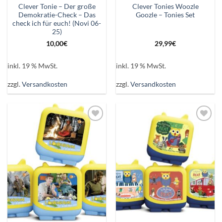
Clever Tonie – Der große
Clever Tonies Woozle
Demokratie-Check – Das
Goozle – Tonies Set
check ich für euch! (Novi 06-
25)
10,00
€
29,99
€
inkl. 19 % MwSt.
inkl. 19 % MwSt.
zzgl.
Versandkosten
zzgl.
Versandkosten
Auf die
Auf die
Wunschliste
Wunschliste