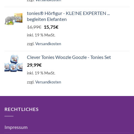
16,99€
15,75€.
tonies® Hörfigur - KLE!NE EXPERTEN ...
begleiten Elefanten
Ursprünglicher
Aktueller
16,99
€
15,75
€
Preis
Preis
inkl. 19 % MwSt.
war:
ist:
zzgl.
Versandkosten
16,99€
15,75€.
Clever Tonies Woozle Goozle - Tonies Set
29,99
€
inkl. 19 % MwSt.
zzgl.
Versandkosten
RECHTLICHES
Impressum