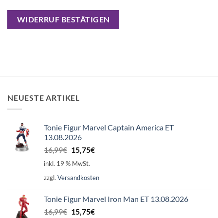
WIDERRUF BESTÄTIGEN
NEUESTE ARTIKEL
Tonie Figur Marvel Captain America ET
13.08.2026
Ursprünglicher
Aktueller
16,99
€
15,75
€
Preis
Preis
inkl. 19 % MwSt.
war:
ist:
zzgl.
Versandkosten
16,99€
15,75€.
Tonie Figur Marvel Iron Man ET 13.08.2026
Ursprünglicher
Aktueller
16,99
€
15,75
€