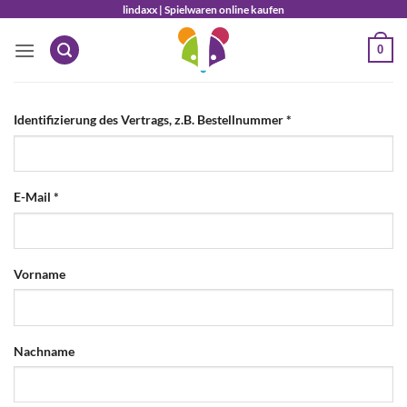
Zum
lindaxx | Spielwaren online kaufen
Inhalt
0
springen
Identifizierung des Vertrags, z.B. Bestellnummer
*
E-Mail
*
E-
Vorname
Mail
(wiederholen)
*
Nachname