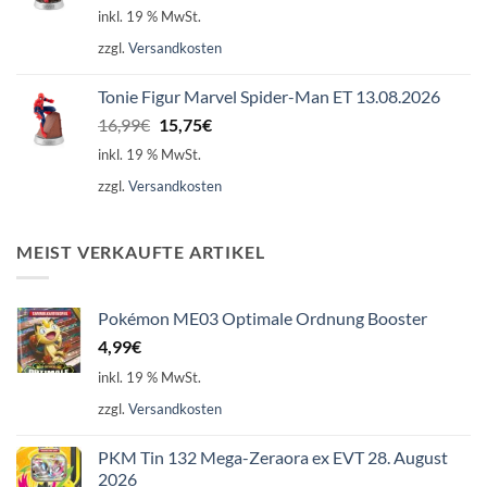
Preis
Preis
inkl. 19 % MwSt.
war:
ist:
zzgl.
Versandkosten
16,99€
15,75€.
Tonie Figur Marvel Spider-Man ET 13.08.2026
Ursprünglicher
Aktueller
16,99
€
15,75
€
Preis
Preis
inkl. 19 % MwSt.
war:
ist:
zzgl.
Versandkosten
16,99€
15,75€.
MEIST VERKAUFTE ARTIKEL
Pokémon ME03 Optimale Ordnung Booster
4,99
€
inkl. 19 % MwSt.
zzgl.
Versandkosten
PKM Tin 132 Mega-Zeraora ex EVT 28. August
2026