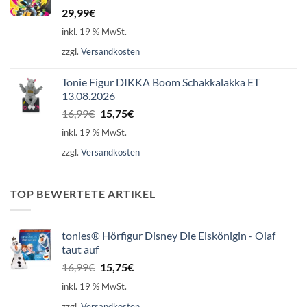
29,99
€
inkl. 19 % MwSt.
zzgl.
Versandkosten
Tonie Figur DIKKA Boom Schakkalakka ET
13.08.2026
Ursprünglicher
Aktueller
16,99
€
15,75
€
Preis
Preis
inkl. 19 % MwSt.
war:
ist:
zzgl.
Versandkosten
16,99€
15,75€.
TOP BEWERTETE ARTIKEL
tonies® Hörfigur Disney Die Eiskönigin - Olaf
taut auf
Ursprünglicher
Aktueller
16,99
€
15,75
€
Preis
Preis
inkl. 19 % MwSt.
war:
ist:
zzgl.
Versandkosten