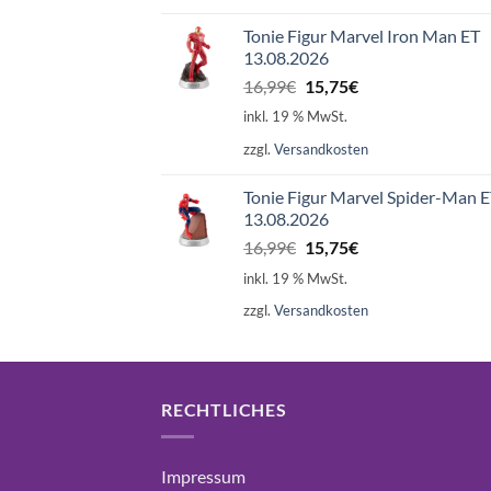
Tonie Figur Marvel Iron Man ET
13.08.2026
Ursprünglicher
Aktueller
16,99
€
15,75
€
Preis
Preis
inkl. 19 % MwSt.
war:
ist:
zzgl.
Versandkosten
16,99€
15,75€.
Tonie Figur Marvel Spider-Man 
13.08.2026
Ursprünglicher
Aktueller
16,99
€
15,75
€
Preis
Preis
inkl. 19 % MwSt.
war:
ist:
zzgl.
Versandkosten
16,99€
15,75€.
RECHTLICHES
Impressum