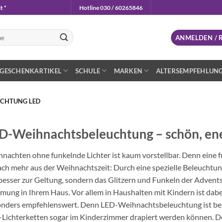
t *
Hotline 030 / 60265846
n
ANMELDEN / 
GESCHENKARTIKEL
SCHULE
MARKEN
ALTERSEMPFEHLUN
CHTUNG LED
D-Weihnachtsbeleuchtung – schön, ene
nachten ohne funkelnde Lichter ist kaum vorstellbar. Denn ein
ach mehr aus der Weihnachtszeit: Durch eine spezielle Beleucht
 besser zur Geltung, sondern das Glitzern und Funkeln der Advents
mung in Ihrem Haus. Vor allem in Haushalten mit Kindern ist da
nders empfehlenswert. Denn LED-Weihnachtsbeleuchtung ist beso
Lichterketten sogar im Kinderzimmer drapiert werden können. Doc