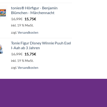
tonies® Hörfigur - Benjamin
Blümchen - Märchennacht
Ursprünglicher
Aktueller
16,99
€
15,75
€
Preis
Preis
inkl. 19 % MwSt.
war:
ist:
zzgl.
Versandkosten
16,99€
15,75€.
Tonie Figur Disney Winnie Puuh Esel
I-Aah ab 3 Jahren
Ursprünglicher
Aktueller
16,99
€
15,75
€
Preis
Preis
inkl. 19 % MwSt.
war:
ist:
zzgl.
Versandkosten
16,99€
15,75€.