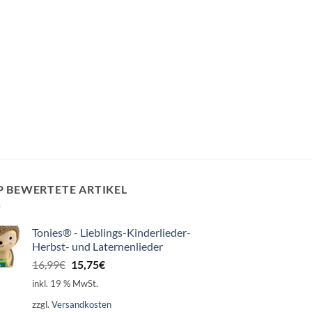
P BEWERTETE ARTIKEL
Tonies® - Lieblings-Kinderlieder-
Herbst- und Laternenlieder
Ursprünglicher
Aktueller
16,99
€
15,75
€
Preis
Preis
inkl. 19 % MwSt.
war:
ist:
zzgl.
Versandkosten
16,99€
15,75€.