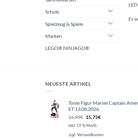
LED-
Schule
Es w
Spielzeug & Spiele
Marken
LEGO® NINJAGO®
NEUESTE ARTIKEL
Tonie Figur Marvel Captain Amer
ET 13.08.2026
Ursprünglicher
Aktueller
16,99
€
15,75
€
Preis
Preis
inkl. 19 % MwSt.
war:
ist:
zzgl.
Versandkosten
16,99€
15,75€.