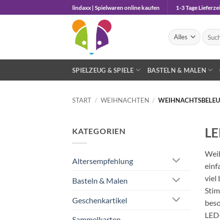
Zum
lindaxx | Spielwaren online kaufen
1-3 Tage Lieferzei
Inhalt
springen
Suche
nach:
SPIELZEUG & SPIELE
BASTELN & MALEN
START
/
WEIHNACHTEN
/
WEIHNACHTSBELEU
LE
KATEGORIEN
Weih
Altersempfehlung
einf
viel
Basteln & Malen
Stim
Geschenkartikel
beso
LED-
Sammelkarten