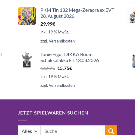
PKM Tin 132 Mega-Zeraora ex EVT
28. August 2026
29,99
€
inkl. 19 % MwSt.
zzgl.
Versandkosten
ET
Tonie Figur DIKKA Boom
Schakkalakka ET 13.08.2026
Ursprünglicher
Aktueller
16,99
€
15,75
€
Preis
Preis
inkl. 19 % MwSt.
war:
ist:
zzgl.
Versandkosten
16,99€
15,75€.
JETZT SPIELWAREN SUCHEN
Suchen