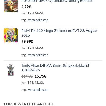
Pokémon ME03 Optimale Ordnung Booster
4,99
€
inkl. 19 % MwSt.
zzgl.
Versandkosten
PKM Tin 132 Mega-Zeraora ex EVT 28. August
2026
29,99
€
inkl. 19 % MwSt.
zzgl.
Versandkosten
Tonie Figur DIKKA Boom Schakkalakka ET
13.08.2026
Ursprünglicher
Aktueller
16,99
€
15,75
€
Preis
Preis
inkl. 19 % MwSt.
war:
ist:
zzgl.
Versandkosten
16,99€
15,75€.
TOP BEWERTETE ARTIKEL