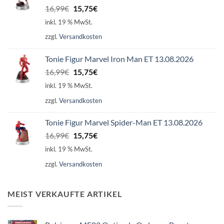
Ursprünglicher
Aktueller
16,99
€
15,75
€
Preis
Preis
inkl. 19 % MwSt.
war:
ist:
zzgl.
Versandkosten
16,99€
15,75€.
Tonie Figur Marvel Iron Man ET 13.08.2026
Ursprünglicher
Aktueller
16,99
€
15,75
€
Preis
Preis
inkl. 19 % MwSt.
war:
ist:
zzgl.
Versandkosten
16,99€
15,75€.
Tonie Figur Marvel Spider-Man ET 13.08.2026
Ursprünglicher
Aktueller
16,99
€
15,75
€
Preis
Preis
inkl. 19 % MwSt.
war:
ist:
zzgl.
Versandkosten
16,99€
15,75€.
MEIST VERKAUFTE ARTIKEL