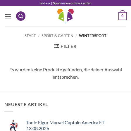
Zum
lindaxx | Spielwaren online kaufen
Inhalt
0
springen
START
/
SPORT & GARTEN
/
WINTERSPORT
FILTER
Es wurden keine Produkte gefunden, die deiner Auswahl
entsprechen.
NEUESTE ARTIKEL
Tonie Figur Marvel Captain America ET
13.08.2026