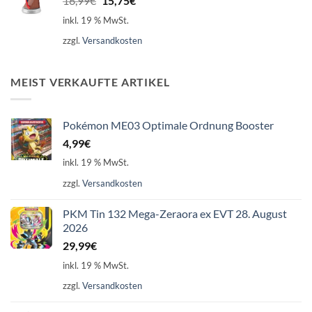
16,99
€
15,75
€
Preis
Preis
inkl. 19 % MwSt.
war:
ist:
zzgl.
Versandkosten
16,99€
15,75€.
MEIST VERKAUFTE ARTIKEL
Pokémon ME03 Optimale Ordnung Booster
4,99
€
inkl. 19 % MwSt.
zzgl.
Versandkosten
PKM Tin 132 Mega-Zeraora ex EVT 28. August
2026
29,99
€
inkl. 19 % MwSt.
zzgl.
Versandkosten