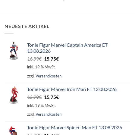
NEUESTE ARTIKEL
Tonie Figur Marvel Captain America ET
13.08.2026
Ursprünglicher
Aktueller
16,99
€
15,75
€
Preis
Preis
inkl. 19 % MwSt.
war:
ist:
zzgl.
Versandkosten
16,99€
15,75€.
Tonie Figur Marvel Iron Man ET 13.08.2026
Ursprünglicher
Aktueller
16,99
€
15,75
€
Preis
Preis
inkl. 19 % MwSt.
war:
ist:
zzgl.
Versandkosten
16,99€
15,75€.
Tonie Figur Marvel Spider-Man ET 13.08.2026
Ursprünglicher
Aktueller