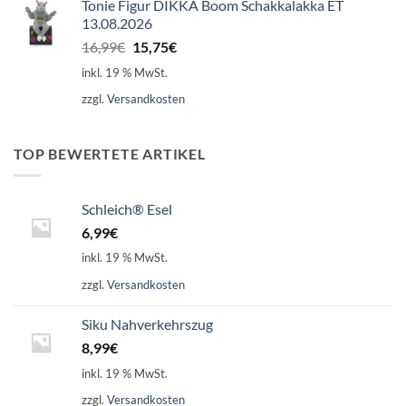
Tonie Figur DIKKA Boom Schakkalakka ET
13.08.2026
Ursprünglicher
Aktueller
16,99
€
15,75
€
Preis
Preis
inkl. 19 % MwSt.
war:
ist:
zzgl.
Versandkosten
16,99€
15,75€.
TOP BEWERTETE ARTIKEL
Schleich® Esel
6,99
€
inkl. 19 % MwSt.
zzgl.
Versandkosten
Siku Nahverkehrszug
8,99
€
inkl. 19 % MwSt.
zzgl.
Versandkosten