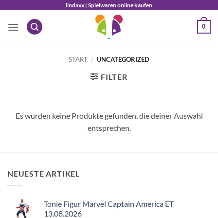
Zum
lindaxx | Spielwaren online kaufen
Inhalt
0
springen
START
/
UNCATEGORIZED
FILTER
Es wurden keine Produkte gefunden, die deiner Auswahl
entsprechen.
NEUESTE ARTIKEL
Tonie Figur Marvel Captain America ET
13.08.2026