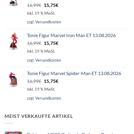
Ursprünglicher
Aktueller
16,99
€
15,75
€
Preis
Preis
inkl. 19 % MwSt.
war:
ist:
zzgl.
Versandkosten
16,99€
15,75€.
Tonie Figur Marvel Iron Man ET 13.08.2026
Ursprünglicher
Aktueller
16,99
€
15,75
€
Preis
Preis
inkl. 19 % MwSt.
war:
ist:
zzgl.
Versandkosten
16,99€
15,75€.
Tonie Figur Marvel Spider-Man ET 13.08.2026
Ursprünglicher
Aktueller
16,99
€
15,75
€
Preis
Preis
inkl. 19 % MwSt.
war:
ist:
zzgl.
Versandkosten
16,99€
15,75€.
MEIST VERKAUFTE ARTIKEL