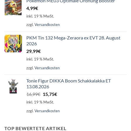
Pokémon ME03 Optimale Ordnung Booster
4,99
€
inkl. 19 % MwSt.
zzgl.
Versandkosten
PKM Tin 132 Mega-Zeraora ex EVT 28. August
2026
29,99
€
inkl. 19 % MwSt.
zzgl.
Versandkosten
Tonie Figur DIKKA Boom Schakkalakka ET
13.08.2026
Ursprünglicher
Aktueller
16,99
€
15,75
€
Preis
Preis
inkl. 19 % MwSt.
war:
ist:
zzgl.
Versandkosten
16,99€
15,75€.
TOP BEWERTETE ARTIKEL