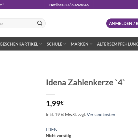
t *
Hotline 030 / 60265846
n
ANMELDEN / 
GESCHENKARTIKEL
SCHULE
MARKEN
ALTERSEMPFEHLUN
Idena Zahlenkerze `4`
Auf die
Wunschliste
1,99
€
inkl. 19 % MwSt.
zzgl.
Versandkosten
IDEN
Nicht vorrätig