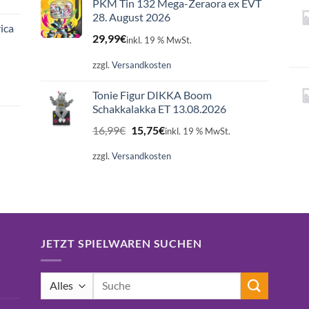
PKM Tin 132 Mega-Zeraora ex EVT
28. August 2026
ica
29,99
€
inkl. 19 % MwSt.
zzgl.
Versandkosten
Tonie Figur DIKKA Boom
Schakkalakka ET 13.08.2026
Ursprünglicher
Aktueller
16,99
€
15,75
€
inkl. 19 % MwSt.
Preis
Preis
war:
ist:
zzgl.
Versandkosten
16,99€
15,75€.
JETZT SPIELWAREN SUCHEN
Suchen
nach: