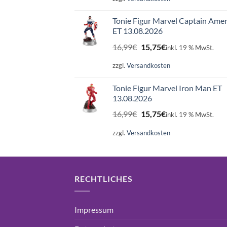
Tonie Figur Marvel Captain Amer
ET 13.08.2026
Ursprünglicher
Aktueller
16,99
€
15,75
€
inkl. 19 % MwSt.
Preis
Preis
war:
ist:
zzgl.
Versandkosten
16,99€
15,75€.
Tonie Figur Marvel Iron Man ET
13.08.2026
Ursprünglicher
Aktueller
16,99
€
15,75
€
inkl. 19 % MwSt.
Preis
Preis
war:
ist:
zzgl.
Versandkosten
16,99€
15,75€.
RECHTLICHES
Impressum