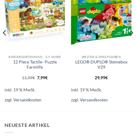
KINDERGARTENKIND - 3-5 JAHRE
WELTEN & SPIELFIGUREN
12 Piece Tactile- Puzzle
LEGO® DUPLO® Steinebox
Farmlife
V29
Ursprünglicher
Aktueller
11,99
€
7,99
€
29,99
€
Preis
Preis
war:
ist:
11,99€
7,99€.
inkl. 19 % MwSt.
inkl. 19 % MwSt.
zzgl.
Versandkosten
zzgl.
Versandkosten
NEUESTE ARTIKEL