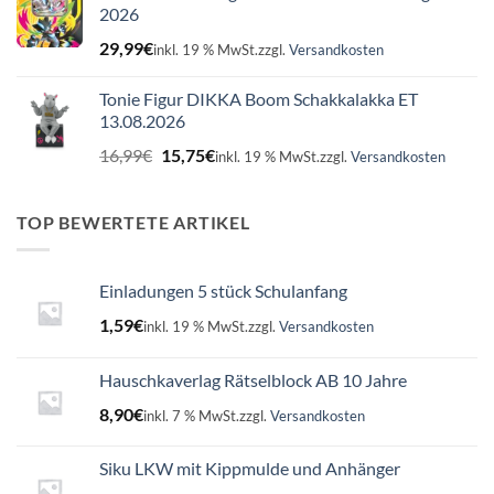
2026
29,99
€
inkl. 19 % MwSt.
zzgl.
Versandkosten
Tonie Figur DIKKA Boom Schakkalakka ET
13.08.2026
Ursprünglicher
Aktueller
16,99
€
15,75
€
inkl. 19 % MwSt.
zzgl.
Versandkosten
Preis
Preis
war:
ist:
16,99€
15,75€.
TOP BEWERTETE ARTIKEL
Einladungen 5 stück Schulanfang
1,59
€
inkl. 19 % MwSt.
zzgl.
Versandkosten
Hauschkaverlag Rätselblock AB 10 Jahre
8,90
€
inkl. 7 % MwSt.
zzgl.
Versandkosten
Siku LKW mit Kippmulde und Anhänger