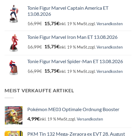
Tonie Figur Marvel Captain America ET
13.08.2026
Ursprünglicher
Aktueller
16,99
€
15,75
€
inkl. 19 % MwSt.
zzgl.
Versandkosten
Preis
Preis
war:
ist:
Tonie Figur Marvel Iron Man ET 13.08.2026
16,99€
15,75€.
Ursprünglicher
Aktueller
16,99
€
15,75
€
inkl. 19 % MwSt.
zzgl.
Versandkosten
Preis
Preis
war:
ist:
Tonie Figur Marvel Spider-Man ET 13.08.2026
16,99€
15,75€.
Ursprünglicher
Aktueller
16,99
€
15,75
€
inkl. 19 % MwSt.
zzgl.
Versandkosten
Preis
Preis
war:
ist:
16,99€
15,75€.
MEIST VERKAUFTE ARTIKEL
Pokémon ME03 Optimale Ordnung Booster
4,99
€
inkl. 19 % MwSt.
zzgl.
Versandkosten
PKM Tin 132 Mega-Zeraora ex EVT 28. August