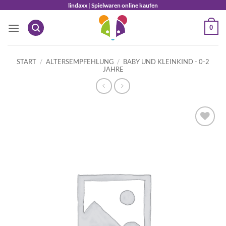
Zum
lindaxx | Spielwaren online kaufen
Inhalt
0
springen
START
/
ALTERSEMPFEHLUNG
/
BABY UND KLEINKIND - 0-2
JAHRE
Auf die
Wunschliste