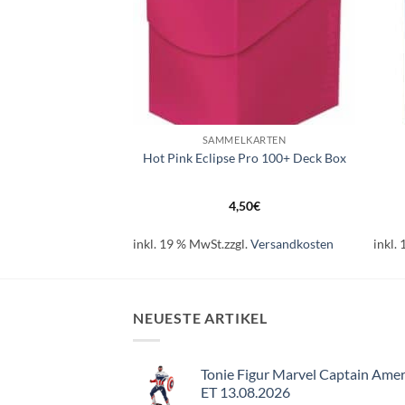
+
+
LKARTEN
SAMMELKARTEN
work Binder – 9-
Hot Pink Eclipse Pro 100+ Deck Box
r – Gallery Series
oom (PKM)
,99
€
4,50
€
l.
Versandkosten
inkl. 19 % MwSt.
zzgl.
Versandkosten
inkl.
NEUESTE ARTIKEL
Tonie Figur Marvel Captain Amer
ET 13.08.2026