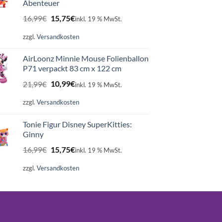
Abenteuer
Ursprünglicher
Aktueller
16,99
€
15,75
€
inkl. 19 % MwSt.
Preis
Preis
war:
ist:
zzgl.
Versandkosten
16,99€
15,75€.
AirLoonz Minnie Mouse Folienballon
P71 verpackt 83 cm x 122 cm
Ursprünglicher
Aktueller
21,99
€
10,99
€
inkl. 19 % MwSt.
Preis
Preis
war:
ist:
zzgl.
Versandkosten
21,99€
10,99€.
Tonie Figur Disney SuperKitties:
Ginny
Ursprünglicher
Aktueller
16,99
€
15,75
€
inkl. 19 % MwSt.
Preis
Preis
war:
ist:
zzgl.
Versandkosten
16,99€
15,75€.