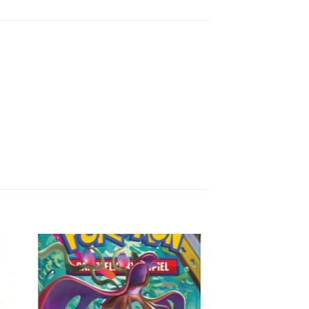
e
Auf die
ste
Wunschliste