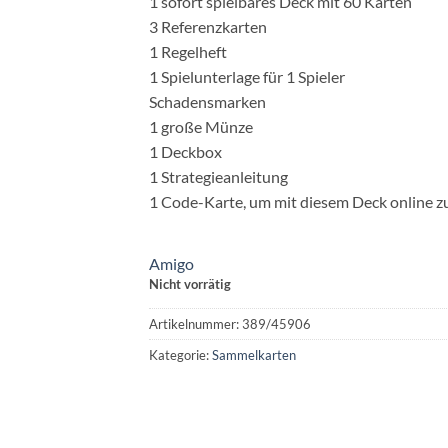
1 sofort spielbares Deck mit 60 Karten
3 Referenzkarten
1 Regelheft
1 Spielunterlage für 1 Spieler
Schadensmarken
1 große Münze
1 Deckbox
1 Strategieanleitung
1 Code-Karte, um mit diesem Deck online zu
Amigo
Nicht vorrätig
Artikelnummer:
389/45906
Kategorie:
Sammelkarten