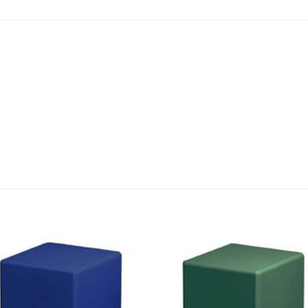
Auf die
Auf di
Wunschliste
Wunschli