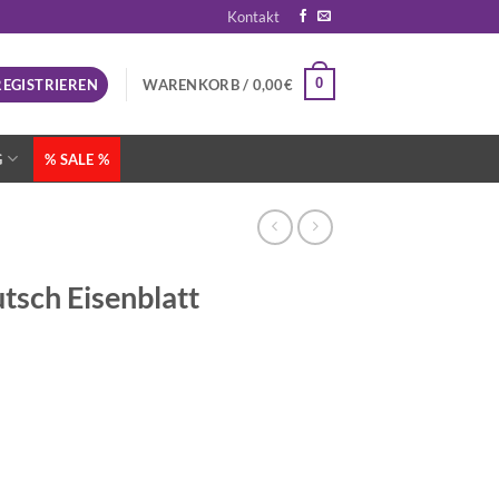
Kontakt
0
REGISTRIEREN
WARENKORB /
0,00
€
G
% SALE %
sch Eisenblatt