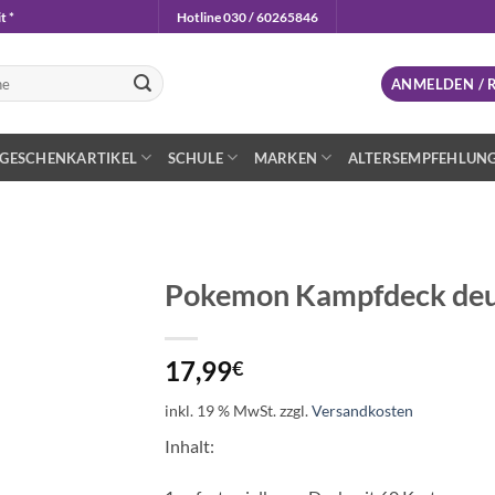
t *
Hotline 030 / 60265846
n
ANMELDEN / 
GESCHENKARTIKEL
SCHULE
MARKEN
ALTERSEMPFEHLUN
Pokemon Kampfdeck deut
Auf die
Wunschliste
17,99
€
inkl. 19 % MwSt.
zzgl.
Versandkosten
Inhalt: