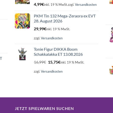
4,99
€
inkl. 19 % MwSt.
zzgl.
Versandkosten
PKM Tin 132 Mega-Zeraora ex EVT
28. August 2026
29,99
€
inkl. 19 % MwSt.
zzgl.
Versandkosten
Tonie Figur DIKKA Boom
Schakkalakka ET 13.08.2026
ET
Ursprünglicher
Aktueller
16,99
€
15,75
€
inkl. 19 % MwSt.
Preis
Preis
war:
ist:
zzgl.
Versandkosten
16,99€
15,75€.
JETZT SPIELWAREN SUCHEN