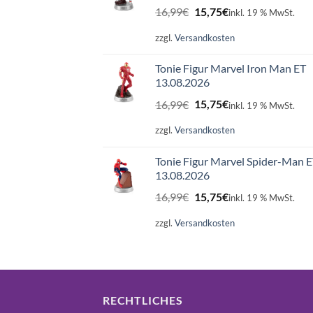
Ursprünglicher
Aktueller
16,99
€
15,75
€
inkl. 19 % MwSt.
Preis
Preis
war:
ist:
zzgl.
Versandkosten
16,99€
15,75€.
Tonie Figur Marvel Iron Man ET
13.08.2026
Ursprünglicher
Aktueller
16,99
€
15,75
€
inkl. 19 % MwSt.
Preis
Preis
war:
ist:
zzgl.
Versandkosten
16,99€
15,75€.
Tonie Figur Marvel Spider-Man 
13.08.2026
Ursprünglicher
Aktueller
16,99
€
15,75
€
inkl. 19 % MwSt.
Preis
Preis
war:
ist:
zzgl.
Versandkosten
16,99€
15,75€.
RECHTLICHES