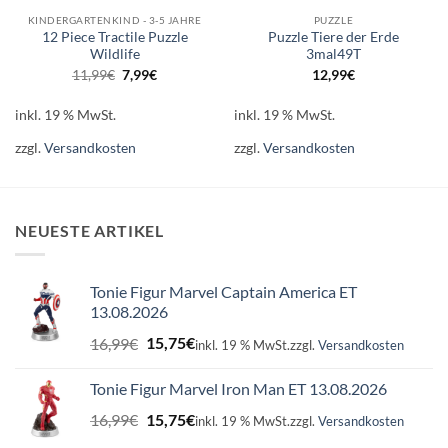
KINDERGARTENKIND - 3-5 JAHRE
PUZZLE
12 Piece Tractile Puzzle
Puzzle Tiere der Erde
Wildlife
3mal49T
Ursprünglicher
Aktueller
11,99
€
7,99
€
12,99
€
Preis
Preis
war:
ist:
11,99€
7,99€.
inkl. 19 % MwSt.
inkl. 19 % MwSt.
zzgl.
Versandkosten
zzgl.
Versandkosten
NEUESTE ARTIKEL
Tonie Figur Marvel Captain America ET
13.08.2026
Ursprünglicher
Aktueller
16,99
€
15,75
€
inkl. 19 % MwSt.
zzgl.
Versandkosten
Preis
Preis
war:
ist:
Tonie Figur Marvel Iron Man ET 13.08.2026
16,99€
15,75€.
Ursprünglicher
Aktueller
16,99
€
15,75
€
inkl. 19 % MwSt.
zzgl.
Versandkosten
Preis
Preis