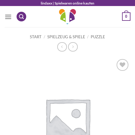
Zum
lindaxx | Spielwaren online kaufen
Inhalt
0
springen
START
/
SPIELZEUG & SPIELE
/
PUZZLE
Auf die
Wunschliste