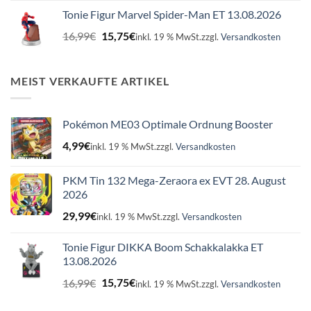
war:
ist:
Tonie Figur Marvel Spider-Man ET 13.08.2026
16,99€
15,75€.
Ursprünglicher
Aktueller
16,99
€
15,75
€
inkl. 19 % MwSt.
zzgl.
Versandkosten
Preis
Preis
war:
ist:
16,99€
15,75€.
MEIST VERKAUFTE ARTIKEL
Pokémon ME03 Optimale Ordnung Booster
4,99
€
inkl. 19 % MwSt.
zzgl.
Versandkosten
PKM Tin 132 Mega-Zeraora ex EVT 28. August
2026
29,99
€
inkl. 19 % MwSt.
zzgl.
Versandkosten
Tonie Figur DIKKA Boom Schakkalakka ET
13.08.2026
Ursprünglicher
Aktueller
16,99
€
15,75
€
inkl. 19 % MwSt.
zzgl.
Versandkosten
Preis
Preis
war:
ist: