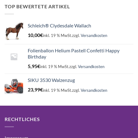
16,99€
15,75€.
TOP BEWERTETE ARTIKEL
Schleich® Clydesdale Wallach
10,00
€
inkl. 19 % MwSt.
zzgl.
Versandkosten
Folienballon Helium Pastell Confetti Happy
Birthday
5,95
€
inkl. 19 % MwSt.
zzgl.
Versandkosten
SIKU 3530 Walzenzug
23,99
€
inkl. 19 % MwSt.
zzgl.
Versandkosten
RECHTLICHES
Impressum