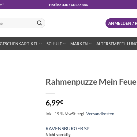
t *
Hotline 030 / 60265846
n
ANMELDEN / 
GESCHENKARTIKEL
SCHULE
MARKEN
ALTERSEMPFEHLUN
Rahmenpuzze Mein Feuer
Auf die
Wunschliste
6,99
€
inkl. 19 % MwSt.
zzgl.
Versandkosten
RAVENSBURGER SP
Nicht vorrätig