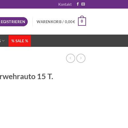
Kontakt
0
REGISTRIEREN
WARENKORB /
0,00
€
G
% SALE %
wehrauto 15 T.