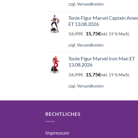
zzgl.
Versandkosten
Tonie Figur Marvel Captain Amer
ET 13.08.2026
Ursprünglicher
Aktueller
16,99
€
15,75
€
inkl. 19 % MwSt.
Preis
Preis
war:
ist:
zzgl.
Versandkosten
16,99€
15,75€.
Tonie Figur Marvel Iron Man ET
13.08.2026
Ursprünglicher
Aktueller
16,99
€
15,75
€
inkl. 19 % MwSt.
Preis
Preis
war:
ist:
zzgl.
Versandkosten
16,99€
15,75€.
RECHTLICHES
Impressum