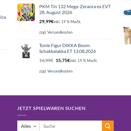
PKM Tin 132 Mega-Zeraora ex EVT
28. August 2026
ica
29,99
€
inkl. 19 % MwSt.
zzgl.
Versandkosten
Tonie Figur DIKKA Boom
Schakkalakka ET 13.08.2026
Ursprünglicher
Aktueller
16,99
€
15,75
€
inkl. 19 % MwSt.
Preis
Preis
war:
ist:
zzgl.
Versandkosten
16,99€
15,75€.
JETZT SPIELWAREN SUCHEN
Suchen
nach: