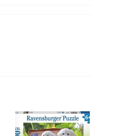
e
Auf die
ste
Wunschliste