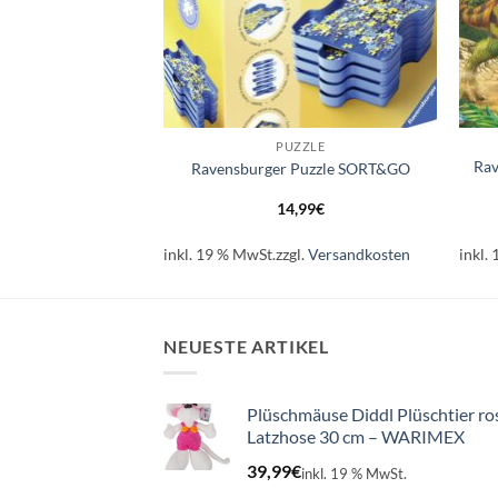
+
+
IND - 3-5 JAHRE
PUZZLE
r Puzzle Große
Rav
Ravensburger Puzzle SORT&GO
hrzeuge
,99
€
14,99
€
l.
Versandkosten
inkl. 19 % MwSt.
zzgl.
Versandkosten
inkl.
NEUESTE ARTIKEL
Plüschmäuse Diddl Plüschtier ro
Latzhose 30 cm – WARIMEX
39,99
€
inkl. 19 % MwSt.