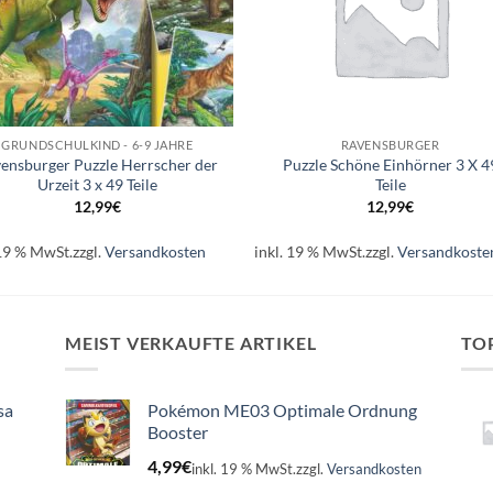
+
GRUNDSCHULKIND - 6-9 JAHRE
RAVENSBURGER
ensburger Puzzle Herrscher der
Puzzle Schöne Einhörner 3 X 4
Urzeit 3 x 49 Teile
Teile
12,99
€
12,99
€
 19 % MwSt.
zzgl.
Versandkosten
inkl. 19 % MwSt.
zzgl.
Versandkoste
MEIST VERKAUFTE ARTIKEL
TO
sa
Pokémon ME03 Optimale Ordnung
Booster
4,99
€
inkl. 19 % MwSt.
zzgl.
Versandkosten