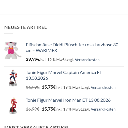
NEUESTE ARTIKEL
Plüschmäuse Diddl Plüschtier rosa Latzhose 30
cm – WARIMEX
39,99
€
inkl. 19 % MwSt.
zzgl.
Versandkosten
Tonie Figur Marvel Captain America ET
13.08.2026
Ursprünglicher
Aktueller
16,99
€
15,75
€
inkl. 19 % MwSt.
zzgl.
Versandkosten
Preis
Preis
war:
ist:
Tonie Figur Marvel Iron Man ET 13.08.2026
16,99€
15,75€.
Ursprünglicher
Aktueller
16,99
€
15,75
€
inkl. 19 % MwSt.
zzgl.
Versandkosten
Preis
Preis
war:
ist:
16,99€
15,75€.
MEIST VERKAUFTE ARTIKEL