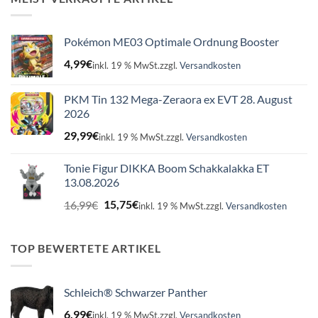
Pokémon ME03 Optimale Ordnung Booster
4,99
€
inkl. 19 % MwSt.
zzgl.
Versandkosten
PKM Tin 132 Mega-Zeraora ex EVT 28. August
2026
29,99
€
inkl. 19 % MwSt.
zzgl.
Versandkosten
Tonie Figur DIKKA Boom Schakkalakka ET
13.08.2026
Ursprünglicher
Aktueller
16,99
€
15,75
€
inkl. 19 % MwSt.
zzgl.
Versandkosten
Preis
Preis
war:
ist:
16,99€
15,75€.
TOP BEWERTETE ARTIKEL
Schleich® Schwarzer Panther
6,99
€
inkl. 19 % MwSt.
zzgl.
Versandkosten