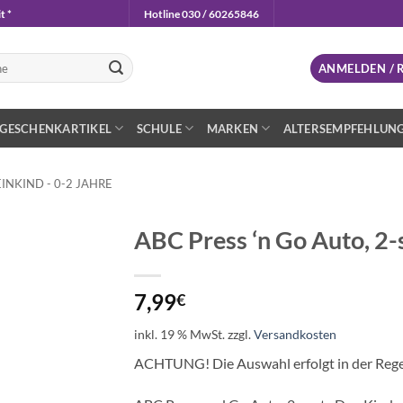
t *
Hotline 030 / 60265846
n
ANMELDEN / 
GESCHENKARTIKEL
SCHULE
MARKEN
ALTERSEMPFEHLUN
INKIND - 0-2 JAHRE
ABC Press ‘n Go Auto, 2-
Auf die
Wunschliste
7,99
€
inkl. 19 % MwSt.
zzgl.
Versandkosten
ACHTUNG! Die Auswahl erfolgt in der Regel