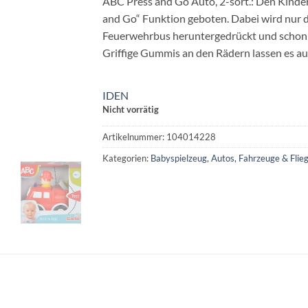
ABC Press and Go Auto, 2-sort.: Den Kinder
and Go“ Funktion geboten. Dabei wird nur d
Feuerwehrbus heruntergedrückt und schon 
Griffige Gummis an den Rädern lassen es a
IDEN
Nicht vorrätig
Artikelnummer:
104014228
Kategorien:
Babyspielzeug
,
Autos, Fahrzeuge & Flie