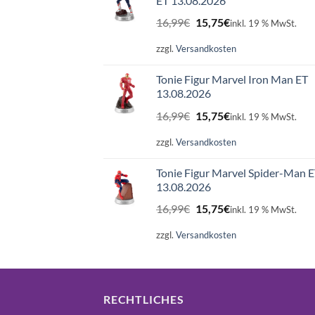
ET 13.08.2026
Ursprünglicher
Aktueller
16,99
€
15,75
€
inkl. 19 % MwSt.
Preis
Preis
war:
ist:
zzgl.
Versandkosten
16,99€
15,75€.
Tonie Figur Marvel Iron Man ET
13.08.2026
Ursprünglicher
Aktueller
16,99
€
15,75
€
inkl. 19 % MwSt.
Preis
Preis
war:
ist:
zzgl.
Versandkosten
16,99€
15,75€.
Tonie Figur Marvel Spider-Man 
13.08.2026
Ursprünglicher
Aktueller
16,99
€
15,75
€
inkl. 19 % MwSt.
Preis
Preis
war:
ist:
zzgl.
Versandkosten
16,99€
15,75€.
RECHTLICHES