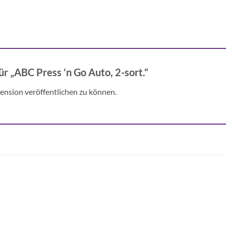
ür „ABC Press ‘n Go Auto, 2-sort.“
ension veröffentlichen zu können.
Auf die
Auf di
Wunschliste
Wunschli