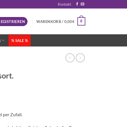
Kontakt
0
REGISTRIEREN
WARENKORB /
0,00
€
G
% SALE %
sort.
 per Zufall.