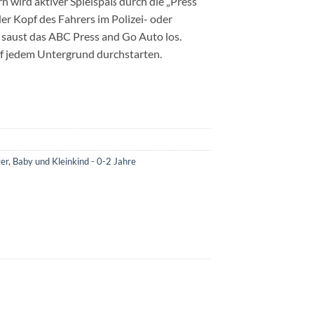
n wird aktiver Spielspaß durch die „Press
er Kopf des Fahrers im Polizei- oder
saust das ABC Press and Go Auto los.
uf jedem Untergrund durchstarten.
ger
,
Baby und Kleinkind - 0-2 Jahre