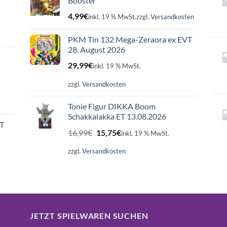
Booster
4,99
€
inkl. 19 % MwSt.
zzgl.
Versandkosten
PKM Tin 132 Mega-Zeraora ex EVT
28. August 2026
29,99
€
inkl. 19 % MwSt.
zzgl.
Versandkosten
Tonie Figur DIKKA Boom
Schakkalakka ET 13.08.2026
ET
Ursprünglicher
Aktueller
16,99
€
15,75
€
inkl. 19 % MwSt.
Preis
Preis
war:
ist:
zzgl.
Versandkosten
16,99€
15,75€.
JETZT SPIELWAREN SUCHEN