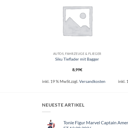
+
+
EUGE & FLIEGER
AUTOS, FAHRZEUGE & FLIEGER
eno Siku farblich
Siku Tieflader mit Bagger
tiert
99
€
8,99
€
l.
Versandkosten
inkl. 19 % MwSt.
zzgl.
Versandkosten
inkl.
NEUESTE ARTIKEL
Tonie Figur Marvel Captain Amer