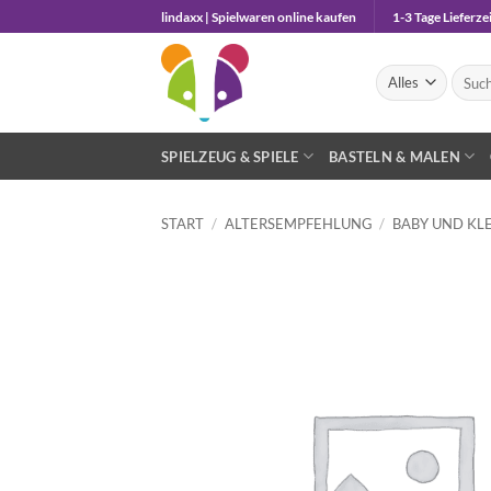
Zum
lindaxx | Spielwaren online kaufen
1-3 Tage Lieferzei
Inhalt
springen
Suche
nach:
SPIELZEUG & SPIELE
BASTELN & MALEN
START
/
ALTERSEMPFEHLUNG
/
BABY UND KLE