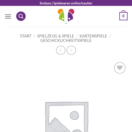
Zum
lindaxx | Spielwaren online kaufen
Inhalt
0
springen
START
/
SPIELZEUG & SPIELE
/
KARTENSPIELE
/
GESCHICKLICHKEITSSPIELE
Auf die
Wunschliste