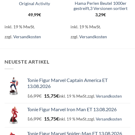
Hama Perlen Beutel 1000er
Original Activity
gestreift,3 Versionen sortiert
49,99
€
3,29
€
inkl. 19 % MwSt.
inkl. 19 % MwSt.
zzgl.
Versandkosten
zzgl.
Versandkosten
NEUESTE ARTIKEL
Tonie Figur Marvel Captain America ET
13.08.2026
Ursprünglicher
Aktueller
16,99
€
15,75
€
inkl. 19 % MwSt.
zzgl.
Versandkosten
Preis
Preis
war:
ist:
Tonie Figur Marvel Iron Man ET 13.08.2026
16,99€
15,75€.
Ursprünglicher
Aktueller
16,99
€
15,75
€
inkl. 19 % MwSt.
zzgl.
Versandkosten
Preis
Preis
war:
ist:
Tonie Figur Marvel Spider-Man ET 13.08.2026