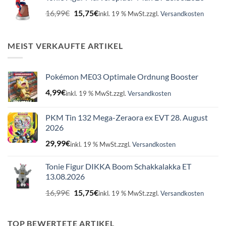
16,99€
15,75€.
Ursprünglicher
Aktueller
16,99
€
15,75
€
inkl. 19 % MwSt.
zzgl.
Versandkosten
Preis
Preis
war:
ist:
16,99€
15,75€.
MEIST VERKAUFTE ARTIKEL
Pokémon ME03 Optimale Ordnung Booster
4,99
€
inkl. 19 % MwSt.
zzgl.
Versandkosten
PKM Tin 132 Mega-Zeraora ex EVT 28. August
2026
29,99
€
inkl. 19 % MwSt.
zzgl.
Versandkosten
Tonie Figur DIKKA Boom Schakkalakka ET
13.08.2026
Ursprünglicher
Aktueller
16,99
€
15,75
€
inkl. 19 % MwSt.
zzgl.
Versandkosten
Preis
Preis
war:
ist:
16,99€
15,75€.
TOP BEWERTETE ARTIKEL