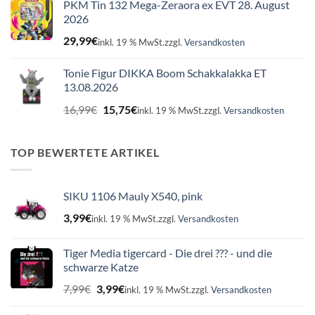
PKM Tin 132 Mega-Zeraora ex EVT 28. August
2026
29,99
€
inkl. 19 % MwSt.
zzgl.
Versandkosten
Tonie Figur DIKKA Boom Schakkalakka ET
13.08.2026
Ursprünglicher
Aktueller
16,99
€
15,75
€
inkl. 19 % MwSt.
zzgl.
Versandkosten
Preis
Preis
war:
ist:
16,99€
15,75€.
TOP BEWERTETE ARTIKEL
SIKU 1106 Mauly X540, pink
3,99
€
inkl. 19 % MwSt.
zzgl.
Versandkosten
Tiger Media tigercard - Die drei ??? - und die
schwarze Katze
Ursprünglicher
Aktueller
7,99
€
3,99
€
inkl. 19 % MwSt.
zzgl.
Versandkosten
Preis
Preis
war:
ist: