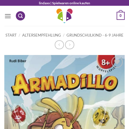
Zum
lindaxx | Spielwaren online kaufen
Inhalt
0
springen
START
/
ALTERSEMPFEHLUNG
/
GRUNDSCHULKIND - 6-9 JAHRE
Auf die
Wunschliste