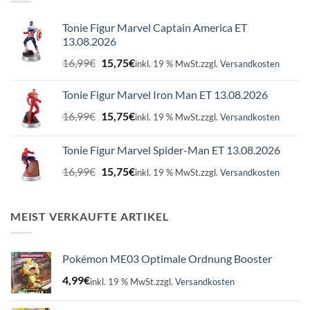
Tonie Figur Marvel Captain America ET
13.08.2026
Ursprünglicher
Aktueller
16,99
€
15,75
€
inkl. 19 % MwSt.
zzgl.
Versandkosten
Preis
Preis
war:
ist:
Tonie Figur Marvel Iron Man ET 13.08.2026
16,99€
15,75€.
Ursprünglicher
Aktueller
16,99
€
15,75
€
inkl. 19 % MwSt.
zzgl.
Versandkosten
Preis
Preis
war:
ist:
Tonie Figur Marvel Spider-Man ET 13.08.2026
16,99€
15,75€.
Ursprünglicher
Aktueller
16,99
€
15,75
€
inkl. 19 % MwSt.
zzgl.
Versandkosten
Preis
Preis
war:
ist:
16,99€
15,75€.
MEIST VERKAUFTE ARTIKEL
Pokémon ME03 Optimale Ordnung Booster
4,99
€
inkl. 19 % MwSt.
zzgl.
Versandkosten