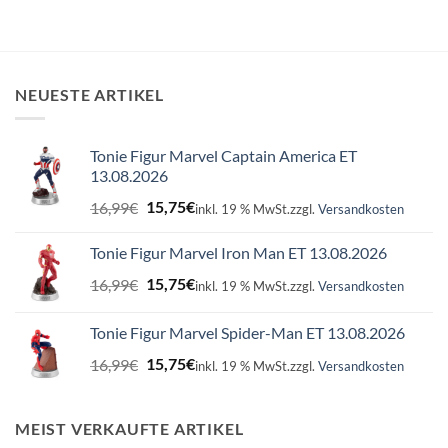
NEUESTE ARTIKEL
Tonie Figur Marvel Captain America ET
13.08.2026
Ursprünglicher
Aktueller
16,99
€
15,75
€
inkl. 19 % MwSt.
zzgl.
Versandkosten
Preis
Preis
war:
ist:
Tonie Figur Marvel Iron Man ET 13.08.2026
16,99€
15,75€.
Ursprünglicher
Aktueller
16,99
€
15,75
€
inkl. 19 % MwSt.
zzgl.
Versandkosten
Preis
Preis
war:
ist:
Tonie Figur Marvel Spider-Man ET 13.08.2026
16,99€
15,75€.
Ursprünglicher
Aktueller
16,99
€
15,75
€
inkl. 19 % MwSt.
zzgl.
Versandkosten
Preis
Preis
war:
ist:
16,99€
15,75€.
MEIST VERKAUFTE ARTIKEL