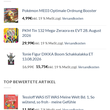
Pokémon ME03 Optimale Ordnung Booster
4,99
€
inkl. 19 % MwSt.
zzgl.
Versandkosten
PKM Tin 132 Mega-Zeraora ex EVT 28. August
2026
29,99
€
inkl. 19 % MwSt.
zzgl.
Versandkosten
Tonie Figur DIKKA Boom Schakkalakka ET
13.08.2026
Ursprünglicher
Aktueller
16,99
€
15,75
€
inkl. 19 % MwSt.
zzgl.
Versandkosten
Preis
Preis
war:
ist:
16,99€
15,75€.
TOP BEWERTETE ARTIKEL
Tessloff WAS IST WAS Meine Welt Bd. 1, So
wütend, so froh - meine Gefühle
11,95
€
inkl. 7 % MwSt.
zzgl.
Versandkosten