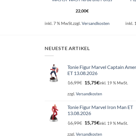
er zur See
,95
€
22,00
€
.
Versandkosten
inkl. 7 % MwSt.
zzgl.
Versandkosten
inkl.
NEUESTE ARTIKEL
Tonie Figur Marvel Captain Amer
ET 13.08.2026
Ursprünglicher
Aktueller
16,99
€
15,75
€
inkl. 19 % MwSt.
Preis
Preis
war:
ist:
zzgl.
Versandkosten
16,99€
15,75€.
Tonie Figur Marvel Iron Man ET
13.08.2026
Ursprünglicher
Aktueller
16,99
€
15,75
€
inkl. 19 % MwSt.
Preis
Preis
war:
ist:
zzgl.
Versandkosten