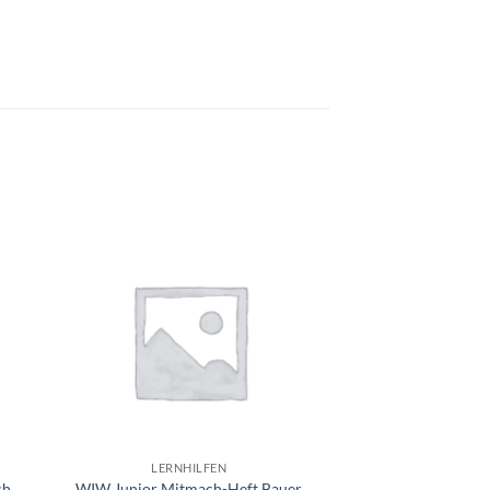
e
Auf die
ste
Wunschliste
+
LERNHILFEN
ch
WIW Junior Mitmach-Heft Bauer