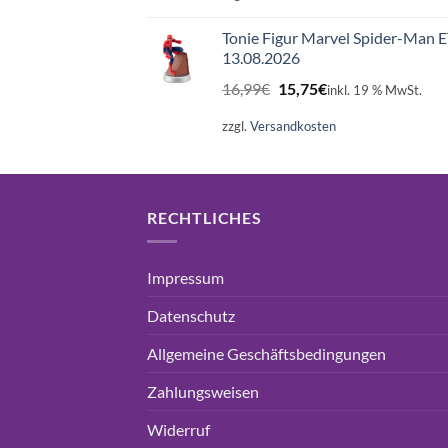
16,99€
15,75€.
Tonie Figur Marvel Spider-Man 
13.08.2026
Ursprünglicher
Aktueller
16,99
€
15,75
€
inkl. 19 % MwSt.
Preis
Preis
war:
ist:
zzgl.
Versandkosten
16,99€
15,75€.
RECHTLICHES
Impressum
Datenschutz
Allgemeine Geschäftsbedingungen
Zahlungsweisen
Widerruf