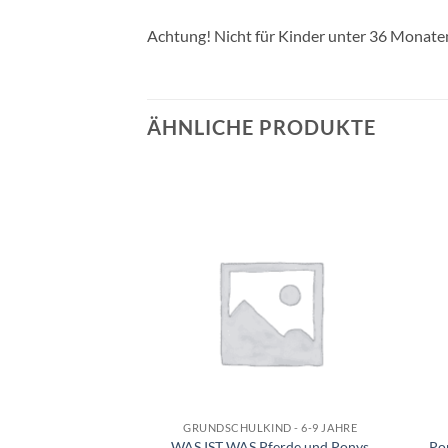
Achtung! Nicht für Kinder unter 36 Monaten
ÄHNLICHE PRODUKTE
Auf die
Auf die
Wunschliste
Wunschliste
+
+
HILFEN
GRUNDSCHULKIND - 6-9 JAHRE
58 Wikinger
WAS IST WAS Pferde und Ponys
Po