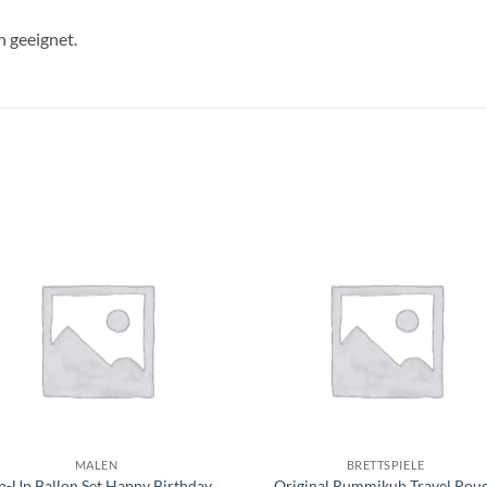
 geeignet.
Auf die
Auf di
Wunschliste
Wunschli
+
MALEN
BRETTSPIELE
p-Up Ballon Set Happy Birthday
Original Rummikub Travel Pou