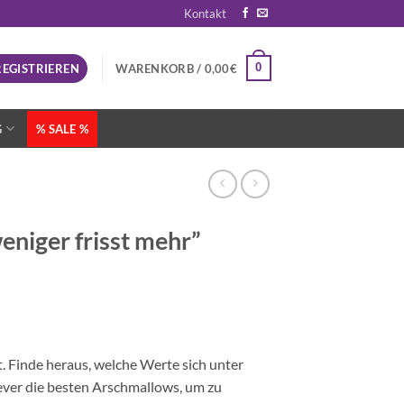
Kontakt
0
REGISTRIEREN
WARENKORB /
0,00
€
G
% SALE %
ger frisst mehr”
. Finde heraus, welche Werte sich unter
lever die besten Arschmallows, um zu