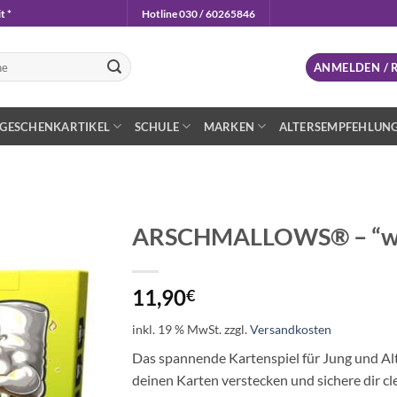
t *
Hotline 030 / 60265846
n
ANMELDEN / 
GESCHENKARTIKEL
SCHULE
MARKEN
ALTERSEMPFEHLUN
ARSCHMALLOWS® – “weni
Auf die
Wunschliste
11,90
€
inkl. 19 % MwSt.
zzgl.
Versandkosten
Das spannende Kartenspiel für Jung und Alt
deinen Karten verstecken und sichere dir c