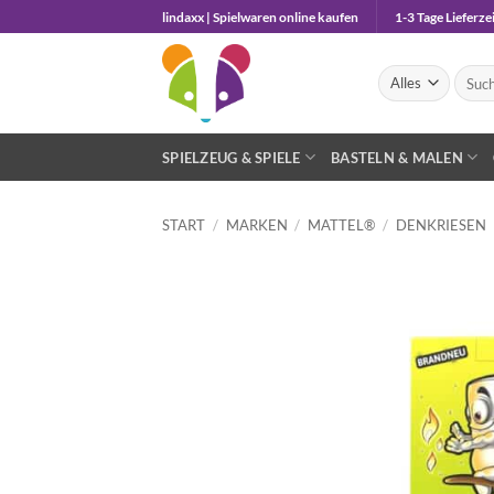
Zum
lindaxx | Spielwaren online kaufen
1-3 Tage Lieferzei
Inhalt
springen
Suche
nach:
SPIELZEUG & SPIELE
BASTELN & MALEN
START
/
MARKEN
/
MATTEL®
/
DENKRIESEN