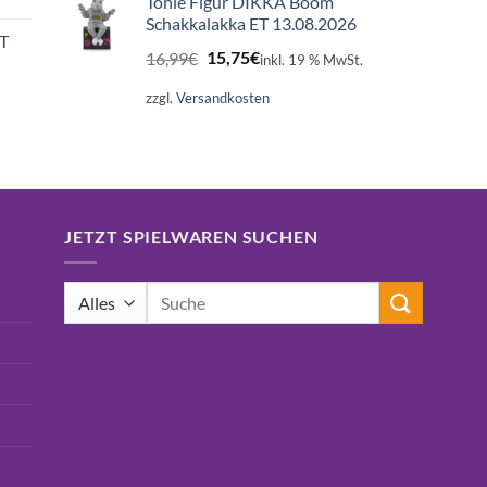
Tonie Figur DIKKA Boom
Schakkalakka ET 13.08.2026
ET
Ursprünglicher
Aktueller
16,99
€
15,75
€
inkl. 19 % MwSt.
Preis
Preis
war:
ist:
zzgl.
Versandkosten
16,99€
15,75€.
JETZT SPIELWAREN SUCHEN
Suchen
nach: