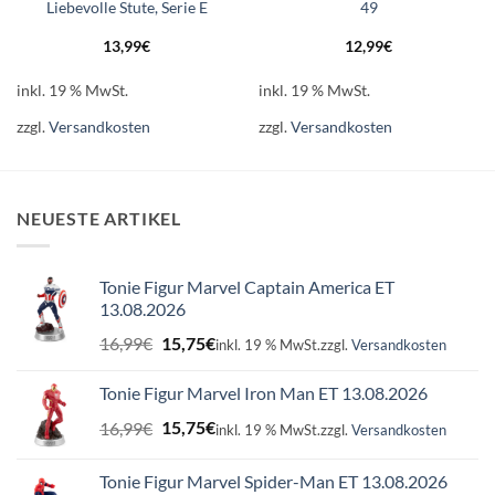
Liebevolle Stute, Serie E
49
13,99
€
12,99
€
inkl. 19 % MwSt.
inkl. 19 % MwSt.
zzgl.
Versandkosten
zzgl.
Versandkosten
NEUESTE ARTIKEL
Tonie Figur Marvel Captain America ET
13.08.2026
Ursprünglicher
Aktueller
16,99
€
15,75
€
inkl. 19 % MwSt.
zzgl.
Versandkosten
Preis
Preis
war:
ist:
Tonie Figur Marvel Iron Man ET 13.08.2026
16,99€
15,75€.
Ursprünglicher
Aktueller
16,99
€
15,75
€
inkl. 19 % MwSt.
zzgl.
Versandkosten
Preis
Preis
war:
ist:
Tonie Figur Marvel Spider-Man ET 13.08.2026
16,99€
15,75€.