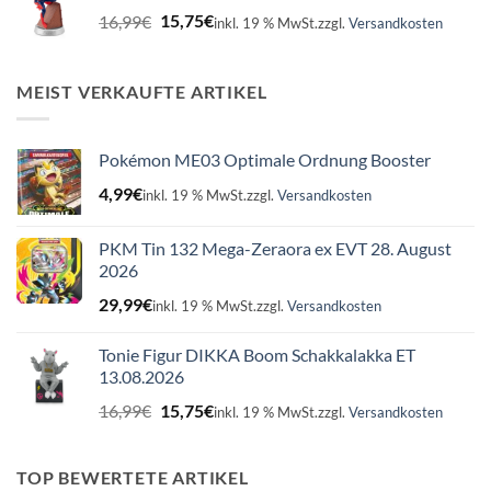
Ursprünglicher
Aktueller
16,99
€
15,75
€
inkl. 19 % MwSt.
zzgl.
Versandkosten
Preis
Preis
war:
ist:
16,99€
15,75€.
MEIST VERKAUFTE ARTIKEL
Pokémon ME03 Optimale Ordnung Booster
4,99
€
inkl. 19 % MwSt.
zzgl.
Versandkosten
PKM Tin 132 Mega-Zeraora ex EVT 28. August
2026
29,99
€
inkl. 19 % MwSt.
zzgl.
Versandkosten
Tonie Figur DIKKA Boom Schakkalakka ET
13.08.2026
Ursprünglicher
Aktueller
16,99
€
15,75
€
inkl. 19 % MwSt.
zzgl.
Versandkosten
Preis
Preis
war:
ist:
16,99€
15,75€.
TOP BEWERTETE ARTIKEL