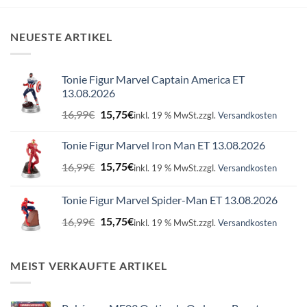
NEUESTE ARTIKEL
Tonie Figur Marvel Captain America ET
13.08.2026
Ursprünglicher
Aktueller
16,99
€
15,75
€
inkl. 19 % MwSt.
zzgl.
Versandkosten
Preis
Preis
war:
ist:
Tonie Figur Marvel Iron Man ET 13.08.2026
16,99€
15,75€.
Ursprünglicher
Aktueller
16,99
€
15,75
€
inkl. 19 % MwSt.
zzgl.
Versandkosten
Preis
Preis
war:
ist:
Tonie Figur Marvel Spider-Man ET 13.08.2026
16,99€
15,75€.
Ursprünglicher
Aktueller
16,99
€
15,75
€
inkl. 19 % MwSt.
zzgl.
Versandkosten
Preis
Preis
war:
ist:
16,99€
15,75€.
MEIST VERKAUFTE ARTIKEL