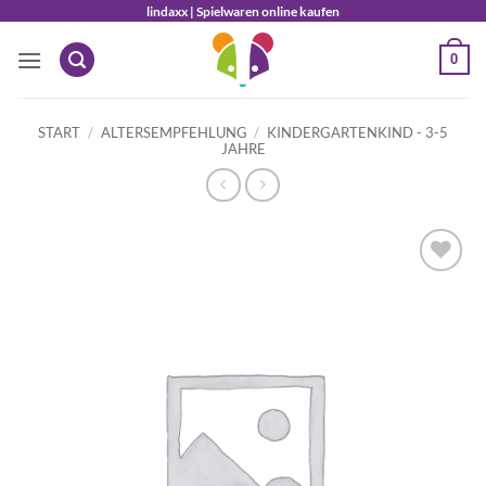
Zum
lindaxx | Spielwaren online kaufen
Inhalt
0
springen
START
/
ALTERSEMPFEHLUNG
/
KINDERGARTENKIND - 3-5
JAHRE
Auf die
Wunschliste