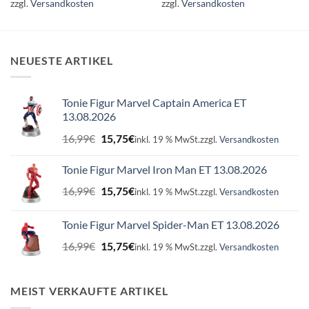
zzgl.
Versandkosten
zzgl.
Versandkosten
NEUESTE ARTIKEL
Tonie Figur Marvel Captain America ET
13.08.2026
Ursprünglicher
Aktueller
16,99
€
15,75
€
inkl. 19 % MwSt.
zzgl.
Versandkosten
Preis
Preis
war:
ist:
Tonie Figur Marvel Iron Man ET 13.08.2026
16,99€
15,75€.
Ursprünglicher
Aktueller
16,99
€
15,75
€
inkl. 19 % MwSt.
zzgl.
Versandkosten
Preis
Preis
war:
ist:
Tonie Figur Marvel Spider-Man ET 13.08.2026
16,99€
15,75€.
Ursprünglicher
Aktueller
16,99
€
15,75
€
inkl. 19 % MwSt.
zzgl.
Versandkosten
Preis
Preis
war:
ist:
16,99€
15,75€.
MEIST VERKAUFTE ARTIKEL