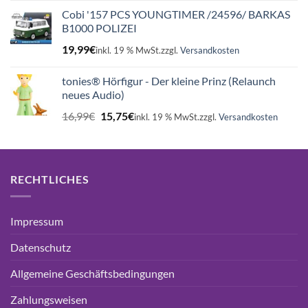
war:
ist:
Cobi '157 PCS YOUNGTIMER /24596/ BARKAS
16,99€
15,75€.
B1000 POLIZEI
19,99
€
inkl. 19 % MwSt.
zzgl.
Versandkosten
tonies® Hörfigur - Der kleine Prinz (Relaunch
neues Audio)
Ursprünglicher
Aktueller
16,99
€
15,75
€
inkl. 19 % MwSt.
zzgl.
Versandkosten
Preis
Preis
war:
ist:
16,99€
15,75€.
RECHTLICHES
Impressum
Datenschutz
Allgemeine Geschäftsbedingungen
Zahlungsweisen