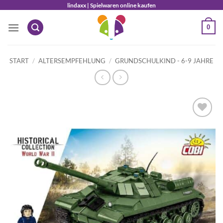
Zum
lindaxx | Spielwaren online kaufen
Inhalt
0
springen
START
/
ALTERSEMPFEHLUNG
/
GRUNDSCHULKIND - 6-9 JAHRE
Auf die
Wunschliste