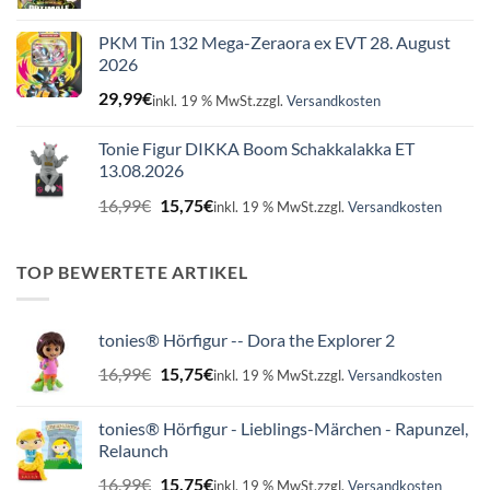
PKM Tin 132 Mega-Zeraora ex EVT 28. August
2026
29,99
€
inkl. 19 % MwSt.
zzgl.
Versandkosten
Tonie Figur DIKKA Boom Schakkalakka ET
13.08.2026
Ursprünglicher
Aktueller
16,99
€
15,75
€
inkl. 19 % MwSt.
zzgl.
Versandkosten
Preis
Preis
war:
ist:
16,99€
15,75€.
TOP BEWERTETE ARTIKEL
tonies® Hörfigur -- Dora the Explorer 2
Ursprünglicher
Aktueller
16,99
€
15,75
€
inkl. 19 % MwSt.
zzgl.
Versandkosten
Preis
Preis
war:
ist:
tonies® Hörfigur - Lieblings-Märchen - Rapunzel,
16,99€
15,75€.
Relaunch
Ursprünglicher
Aktueller
16,99
€
15,75
€
inkl. 19 % MwSt.
zzgl.
Versandkosten