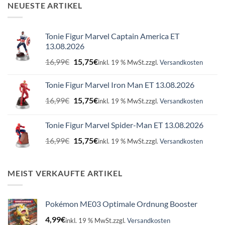
NEUESTE ARTIKEL
Tonie Figur Marvel Captain America ET
13.08.2026
Ursprünglicher
Aktueller
16,99
€
15,75
€
inkl. 19 % MwSt.
zzgl.
Versandkosten
Preis
Preis
war:
ist:
Tonie Figur Marvel Iron Man ET 13.08.2026
16,99€
15,75€.
Ursprünglicher
Aktueller
16,99
€
15,75
€
inkl. 19 % MwSt.
zzgl.
Versandkosten
Preis
Preis
war:
ist:
Tonie Figur Marvel Spider-Man ET 13.08.2026
16,99€
15,75€.
Ursprünglicher
Aktueller
16,99
€
15,75
€
inkl. 19 % MwSt.
zzgl.
Versandkosten
Preis
Preis
war:
ist:
16,99€
15,75€.
MEIST VERKAUFTE ARTIKEL
Pokémon ME03 Optimale Ordnung Booster
4,99
€
inkl. 19 % MwSt.
zzgl.
Versandkosten