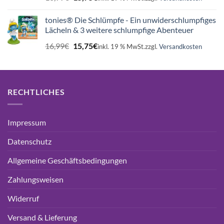
Preis
Preis
war:
ist:
tonies® Die Schlümpfe - Ein unwiderschlumpfiges
16,99€
15,75€.
Lächeln & 3 weitere schlumpfige Abenteuer
Ursprünglicher
Aktueller
16,99
€
15,75
€
inkl. 19 % MwSt.
zzgl.
Versandkosten
Preis
Preis
war:
ist:
16,99€
15,75€.
RECHTLICHES
Impressum
Datenschutz
Allgemeine Geschäftsbedingungen
Zahlungsweisen
Widerruf
Versand & Lieferung