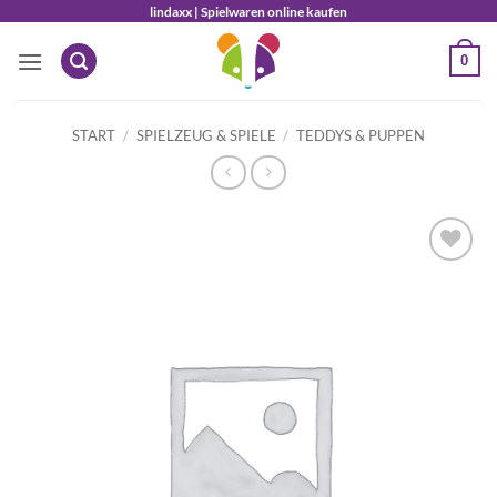
Zum
lindaxx | Spielwaren online kaufen
Inhalt
0
springen
START
/
SPIELZEUG & SPIELE
/
TEDDYS & PUPPEN
Auf die
Wunschliste