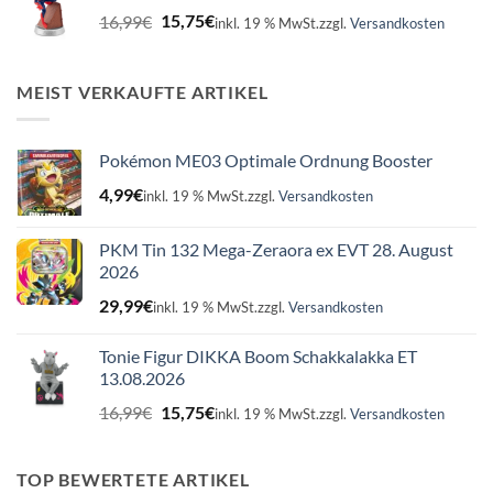
Ursprünglicher
Aktueller
16,99
€
15,75
€
inkl. 19 % MwSt.
zzgl.
Versandkosten
Preis
Preis
war:
ist:
16,99€
15,75€.
MEIST VERKAUFTE ARTIKEL
Pokémon ME03 Optimale Ordnung Booster
4,99
€
inkl. 19 % MwSt.
zzgl.
Versandkosten
PKM Tin 132 Mega-Zeraora ex EVT 28. August
2026
29,99
€
inkl. 19 % MwSt.
zzgl.
Versandkosten
Tonie Figur DIKKA Boom Schakkalakka ET
13.08.2026
Ursprünglicher
Aktueller
16,99
€
15,75
€
inkl. 19 % MwSt.
zzgl.
Versandkosten
Preis
Preis
war:
ist:
16,99€
15,75€.
TOP BEWERTETE ARTIKEL