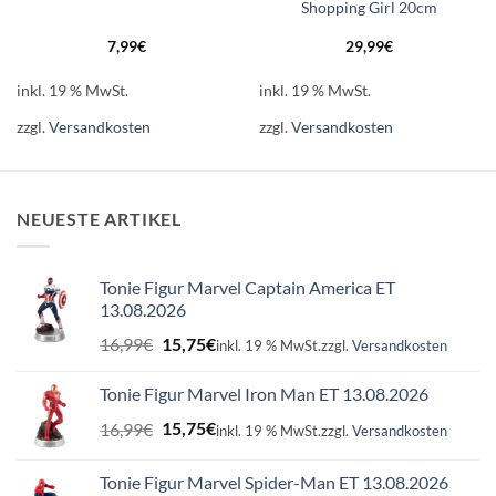
Shopping Girl 20cm
7,99
€
29,99
€
inkl. 19 % MwSt.
inkl. 19 % MwSt.
zzgl.
Versandkosten
zzgl.
Versandkosten
NEUESTE ARTIKEL
Tonie Figur Marvel Captain America ET
13.08.2026
Ursprünglicher
Aktueller
16,99
€
15,75
€
inkl. 19 % MwSt.
zzgl.
Versandkosten
Preis
Preis
war:
ist:
Tonie Figur Marvel Iron Man ET 13.08.2026
16,99€
15,75€.
Ursprünglicher
Aktueller
16,99
€
15,75
€
inkl. 19 % MwSt.
zzgl.
Versandkosten
Preis
Preis
war:
ist:
Tonie Figur Marvel Spider-Man ET 13.08.2026
16,99€
15,75€.