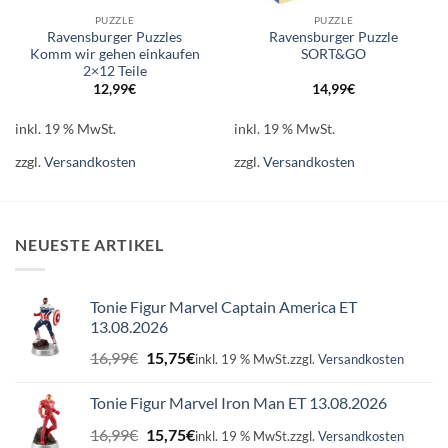
PUZZLE
PUZZLE
Ravensburger Puzzles
Ravensburger Puzzle
Komm wir gehen einkaufen
SORT&GO
2×12 Teile
12,99
€
14,99
€
inkl. 19 % MwSt.
inkl. 19 % MwSt.
zzgl.
Versandkosten
zzgl.
Versandkosten
NEUESTE ARTIKEL
Tonie Figur Marvel Captain America ET
13.08.2026
Ursprünglicher
Aktueller
16,99
€
15,75
€
inkl. 19 % MwSt.
zzgl.
Versandkosten
Preis
Preis
war:
ist:
Tonie Figur Marvel Iron Man ET 13.08.2026
16,99€
15,75€.
Ursprünglicher
Aktueller
16,99
€
15,75
€
inkl. 19 % MwSt.
zzgl.
Versandkosten