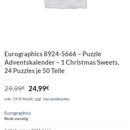
Eurographics 8924-5666 – Puzzle
Adventskalender – 1 Christmas Sweets,
24 Puzzles je 50 Teile
Ursprünglicher
Aktueller
29,99
24,99
€
€
Preis
Preis
inkl. 19 % MwSt.
zzgl.
Versandkosten
war:
ist:
29,99€
24,99€.
Eurographics
Nicht vorrätig