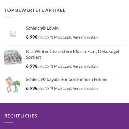
war:
ist:
16,99€
15,75€.
TOP BEWERTETE ARTIKEL
Schleich® Löwin
6,99
€
inkl. 19 % MwSt.
zzgl.
Versandkosten
Nici Winter Charaktere Plüsch 7cm , Dekokugel
Sortiert
6,99
€
inkl. 19 % MwSt.
zzgl.
Versandkosten
Schleich® bayala Bonbon Einhorn Fohlen
6,99
€
inkl. 19 % MwSt.
zzgl.
Versandkosten
RECHTLICHES