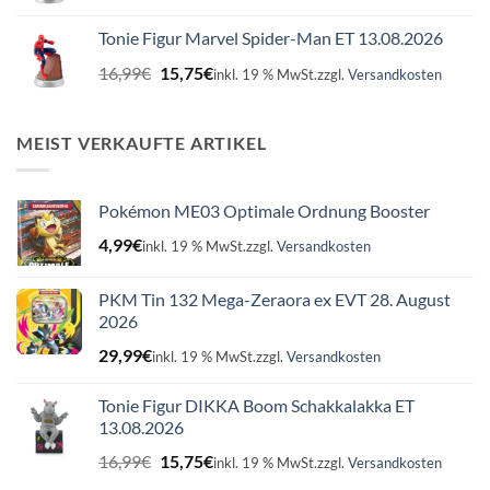
Preis
Preis
war:
ist:
Tonie Figur Marvel Spider-Man ET 13.08.2026
16,99€
15,75€.
Ursprünglicher
Aktueller
16,99
€
15,75
€
inkl. 19 % MwSt.
zzgl.
Versandkosten
Preis
Preis
war:
ist:
16,99€
15,75€.
MEIST VERKAUFTE ARTIKEL
Pokémon ME03 Optimale Ordnung Booster
4,99
€
inkl. 19 % MwSt.
zzgl.
Versandkosten
PKM Tin 132 Mega-Zeraora ex EVT 28. August
2026
29,99
€
inkl. 19 % MwSt.
zzgl.
Versandkosten
Tonie Figur DIKKA Boom Schakkalakka ET
13.08.2026
Ursprünglicher
Aktueller
16,99
€
15,75
€
inkl. 19 % MwSt.
zzgl.
Versandkosten
Preis
Preis