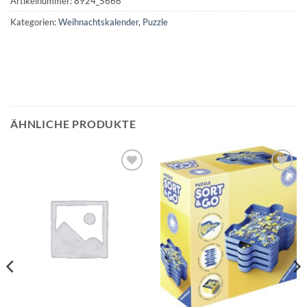
Artikelnummer:
8924_5666
Kategorien:
Weihnachtskalender
,
Puzzle
ÄHNLICHE PRODUKTE
Auf die
Auf die
Wunschliste
Wunschliste