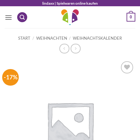
Zum
lindaxx | Spielwaren online kaufen
Inhalt
0
springen
START
/
WEIHNACHTEN
/
WEIHNACHTSKALENDER
-17%
Auf die
Wunschliste