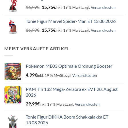
16,99€
15,75€.
Ursprünglicher
Aktueller
16,99
€
15,75
€
inkl. 19 % MwSt.
zzgl.
Versandkosten
Preis
Preis
war:
ist:
Tonie Figur Marvel Spider-Man ET 13.08.2026
16,99€
15,75€.
Ursprünglicher
Aktueller
16,99
€
15,75
€
inkl. 19 % MwSt.
zzgl.
Versandkosten
Preis
Preis
war:
ist:
16,99€
15,75€.
MEIST VERKAUFTE ARTIKEL
Pokémon ME03 Optimale Ordnung Booster
4,99
€
inkl. 19 % MwSt.
zzgl.
Versandkosten
PKM Tin 132 Mega-Zeraora ex EVT 28. August
2026
29,99
€
inkl. 19 % MwSt.
zzgl.
Versandkosten
Tonie Figur DIKKA Boom Schakkalakka ET
13.08.2026