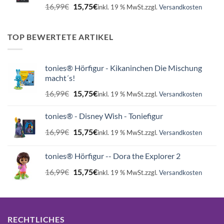
Ursprünglicher
Aktueller
16,99
€
15,75
€
inkl. 19 % MwSt.
zzgl.
Versandkosten
Preis
Preis
war:
ist:
16,99€
15,75€.
TOP BEWERTETE ARTIKEL
tonies® Hörfigur - Kikaninchen Die Mischung
macht´s!
Ursprünglicher
Aktueller
16,99
€
15,75
€
inkl. 19 % MwSt.
zzgl.
Versandkosten
Preis
Preis
war:
ist:
tonies® - Disney Wish - Toniefigur
16,99€
15,75€.
Ursprünglicher
Aktueller
16,99
€
15,75
€
inkl. 19 % MwSt.
zzgl.
Versandkosten
Preis
Preis
war:
ist:
tonies® Hörfigur -- Dora the Explorer 2
16,99€
15,75€.
Ursprünglicher
Aktueller
16,99
€
15,75
€
inkl. 19 % MwSt.
zzgl.
Versandkosten
Preis
Preis
war:
ist:
16,99€
15,75€.
RECHTLICHES