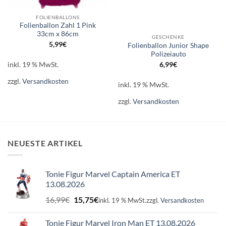
FOLIENBALLONS
Folienballon Zahl 1 Pink
33cm x 86cm
GESCHENKE
5,99
€
Folienballon Junior Shape
Polizeiauto
inkl. 19 % MwSt.
6,99
€
zzgl.
Versandkosten
inkl. 19 % MwSt.
zzgl.
Versandkosten
NEUESTE ARTIKEL
Tonie Figur Marvel Captain America ET
13.08.2026
Ursprünglicher
Aktueller
16,99
€
15,75
€
inkl. 19 % MwSt.
zzgl.
Versandkosten
Preis
Preis
war:
ist:
Tonie Figur Marvel Iron Man ET 13.08.2026