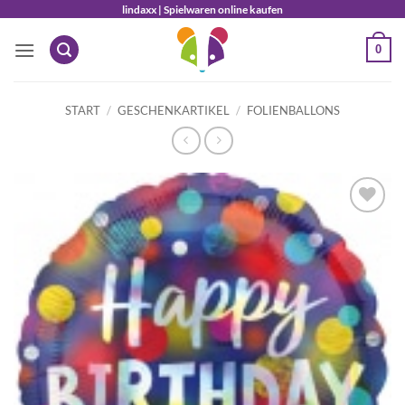
Zum
lindaxx | Spielwaren online kaufen
Inhalt
0
springen
START
/
GESCHENKARTIKEL
/
FOLIENBALLONS
Auf die
Wunschliste