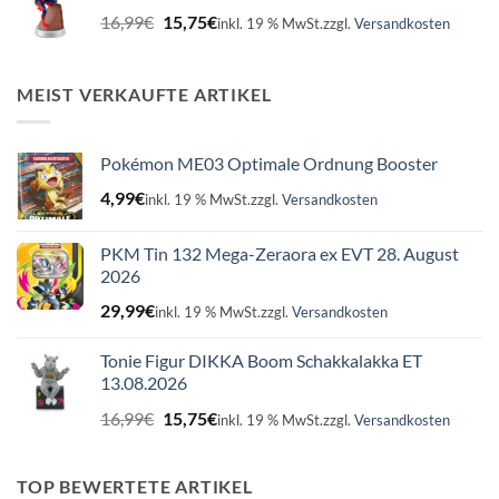
Ursprünglicher
Aktueller
16,99
€
15,75
€
inkl. 19 % MwSt.
zzgl.
Versandkosten
Preis
Preis
war:
ist:
16,99€
15,75€.
MEIST VERKAUFTE ARTIKEL
Pokémon ME03 Optimale Ordnung Booster
4,99
€
inkl. 19 % MwSt.
zzgl.
Versandkosten
PKM Tin 132 Mega-Zeraora ex EVT 28. August
2026
29,99
€
inkl. 19 % MwSt.
zzgl.
Versandkosten
Tonie Figur DIKKA Boom Schakkalakka ET
13.08.2026
Ursprünglicher
Aktueller
16,99
€
15,75
€
inkl. 19 % MwSt.
zzgl.
Versandkosten
Preis
Preis
war:
ist:
16,99€
15,75€.
TOP BEWERTETE ARTIKEL