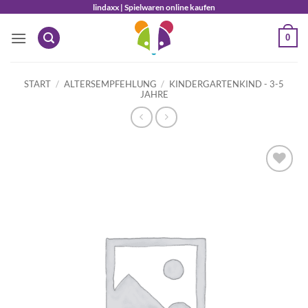
Zum
lindaxx | Spielwaren online kaufen
Inhalt
0
springen
START
/
ALTERSEMPFEHLUNG
/
KINDERGARTENKIND - 3-5
JAHRE
Auf die
Wunschliste