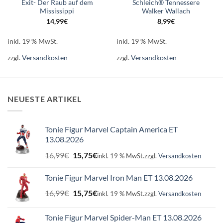
Exit- Der Raub auf dem
Schleich® Tennessere
Mississippi
Walker Wallach
14,99
€
8,99
€
inkl. 19 % MwSt.
inkl. 19 % MwSt.
zzgl.
Versandkosten
zzgl.
Versandkosten
NEUESTE ARTIKEL
Tonie Figur Marvel Captain America ET
13.08.2026
Ursprünglicher
Aktueller
16,99
€
15,75
€
inkl. 19 % MwSt.
zzgl.
Versandkosten
Preis
Preis
war:
ist:
Tonie Figur Marvel Iron Man ET 13.08.2026
16,99€
15,75€.
Ursprünglicher
Aktueller
16,99
€
15,75
€
inkl. 19 % MwSt.
zzgl.
Versandkosten
Preis
Preis
war:
ist:
Tonie Figur Marvel Spider-Man ET 13.08.2026
16,99€
15,75€.