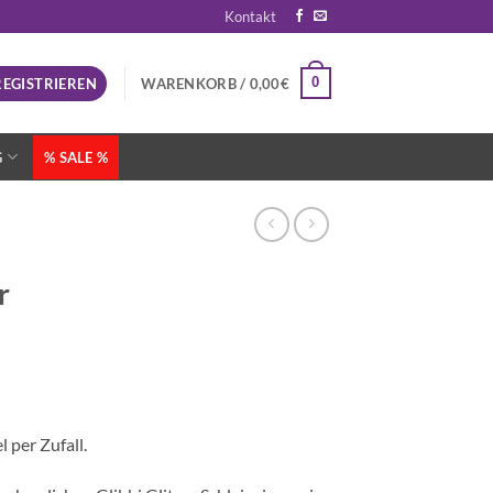
Kontakt
0
REGISTRIEREN
WARENKORB /
0,00
€
G
% SALE %
r
 per Zufall.