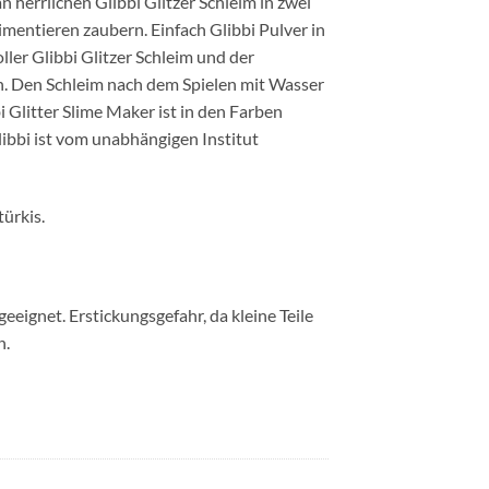
 herrlichen Glibbi Glitzer Schleim in zwei
entieren zaubern. Einfach Glibbi Pulver in
ler Glibbi Glitzer Schleim und der
n. Den Schleim nach dem Spielen mit Wasser
 Glitter Slime Maker ist in den Farben
Glibbi ist vom unabhängigen Institut
türkis.
eeignet. Erstickungsgefahr, da kleine Teile
n.