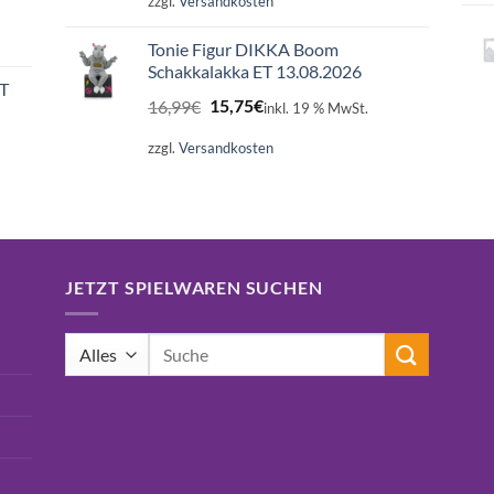
zzgl.
Versandkosten
Tonie Figur DIKKA Boom
Schakkalakka ET 13.08.2026
ET
Ursprünglicher
Aktueller
16,99
€
15,75
€
inkl. 19 % MwSt.
Preis
Preis
war:
ist:
zzgl.
Versandkosten
16,99€
15,75€.
JETZT SPIELWAREN SUCHEN
Suchen
nach: