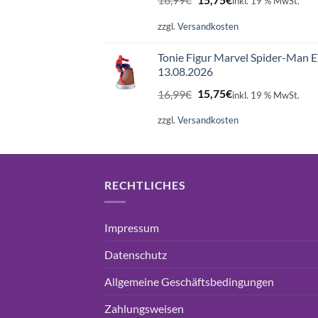
inkl. 19 % MwSt.
Preis
Preis
war:
ist:
zzgl.
Versandkosten
16,99€
15,75€.
Tonie Figur Marvel Spider-Man 
13.08.2026
Ursprünglicher
Aktueller
16,99
€
15,75
€
inkl. 19 % MwSt.
Preis
Preis
war:
ist:
zzgl.
Versandkosten
16,99€
15,75€.
RECHTLICHES
Impressum
Datenschutz
Allgemeine Geschäftsbedingungen
Zahlungsweisen