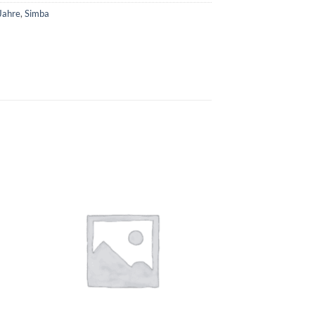
Jahre
,
Simba
e
Auf die
ste
Wunschliste
+