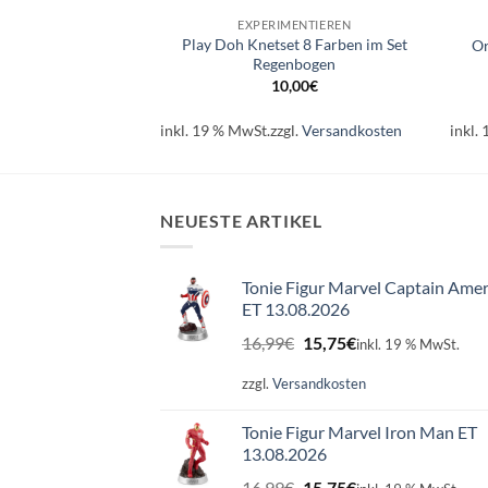
RBEITEN
EXPERIMENTIEREN
 Mitmach-Heft
Play Doh Knetset 8 Farben im Set
Or
elle neu
Regenbogen
95
€
10,00
€
.
Versandkosten
inkl. 19 % MwSt.
zzgl.
Versandkosten
inkl.
NEUESTE ARTIKEL
Tonie Figur Marvel Captain Amer
ET 13.08.2026
Ursprünglicher
Aktueller
16,99
€
15,75
€
inkl. 19 % MwSt.
Preis
Preis
war:
ist:
zzgl.
Versandkosten
16,99€
15,75€.
Tonie Figur Marvel Iron Man ET
13.08.2026
Ursprünglicher
Aktueller
16,99
€
15,75
€