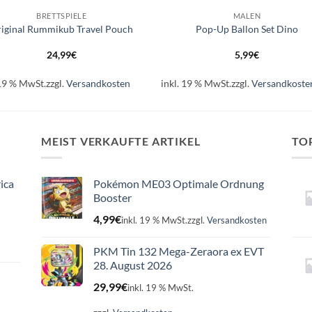
BRETTSPIELE
MALEN
iginal Rummikub Travel Pouch
Pop-Up Ballon Set Dino
24,99
€
5,99
€
 19 % MwSt.
zzgl.
Versandkosten
inkl. 19 % MwSt.
zzgl.
Versandkoste
MEIST VERKAUFTE ARTIKEL
TO
ica
Pokémon ME03 Optimale Ordnung
Booster
4,99
€
inkl. 19 % MwSt.
zzgl.
Versandkosten
PKM Tin 132 Mega-Zeraora ex EVT
28. August 2026
29,99
€
inkl. 19 % MwSt.