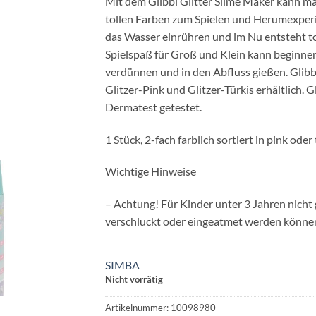
Mit dem Glibbi Glitter Slime Maker kann man
tollen Farben zum Spielen und Herumexperim
das Wasser einrühren und im Nu entsteht tol
Spielspaß für Groß und Klein kann beginne
verdünnen und in den Abfluss gießen. Glibbi
Glitzer-Pink und Glitzer-Türkis erhältlich. 
Dermatest getestet.
1 Stück, 2-fach farblich sortiert in pink oder 
Wichtige Hinweise
– Achtung! Für Kinder unter 3 Jahren nicht g
verschluckt oder eingeatmet werden könne
SIMBA
Nicht vorrätig
Artikelnummer:
10098980