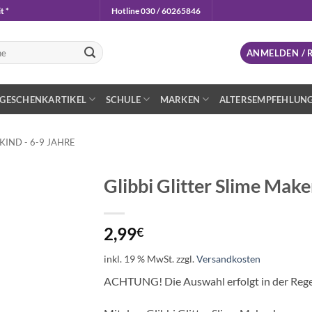
t *
Hotline 030 / 60265846
n
ANMELDEN / 
GESCHENKARTIKEL
SCHULE
MARKEN
ALTERSEMPFEHLUN
IND - 6-9 JAHRE
Glibbi Glitter Slime Make
Auf die
Wunschliste
2,99
€
inkl. 19 % MwSt.
zzgl.
Versandkosten
ACHTUNG! Die Auswahl erfolgt in der Regel