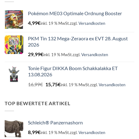
Pokémon ME03 Optimale Ordnung Booster
4,99
€
inkl. 19 % MwSt.
zzgl.
Versandkosten
PKM Tin 132 Mega-Zeraora ex EVT 28. August
2026
29,99
€
inkl. 19 % MwSt.
zzgl.
Versandkosten
Tonie Figur DIKKA Boom Schakkalakka ET
13.08.2026
Ursprünglicher
Aktueller
16,99
€
15,75
€
inkl. 19 % MwSt.
zzgl.
Versandkosten
Preis
Preis
war:
ist:
16,99€
15,75€.
TOP BEWERTETE ARTIKEL
Schleich® Panzernashorn
8,99
€
inkl. 19 % MwSt.
zzgl.
Versandkosten