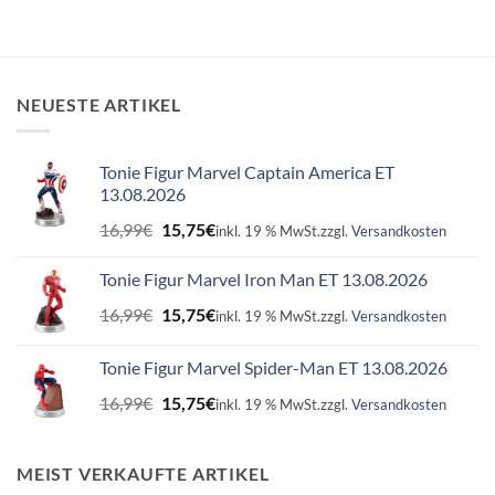
NEUESTE ARTIKEL
Tonie Figur Marvel Captain America ET
13.08.2026
Ursprünglicher
Aktueller
16,99
€
15,75
€
inkl. 19 % MwSt.
zzgl.
Versandkosten
Preis
Preis
war:
ist:
Tonie Figur Marvel Iron Man ET 13.08.2026
16,99€
15,75€.
Ursprünglicher
Aktueller
16,99
€
15,75
€
inkl. 19 % MwSt.
zzgl.
Versandkosten
Preis
Preis
war:
ist:
Tonie Figur Marvel Spider-Man ET 13.08.2026
16,99€
15,75€.
Ursprünglicher
Aktueller
16,99
€
15,75
€
inkl. 19 % MwSt.
zzgl.
Versandkosten
Preis
Preis
war:
ist:
16,99€
15,75€.
MEIST VERKAUFTE ARTIKEL