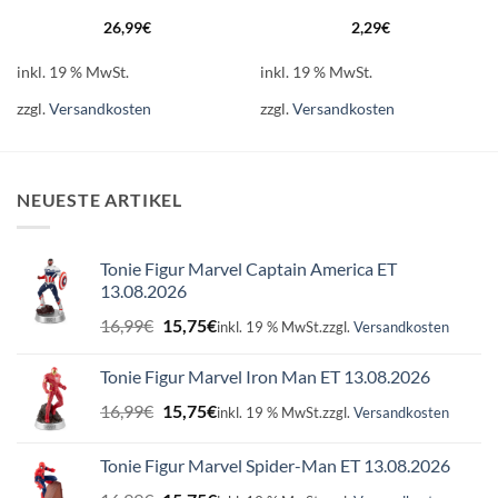
26,99
€
2,29
€
inkl. 19 % MwSt.
inkl. 19 % MwSt.
zzgl.
Versandkosten
zzgl.
Versandkosten
NEUESTE ARTIKEL
Tonie Figur Marvel Captain America ET
13.08.2026
Ursprünglicher
Aktueller
16,99
€
15,75
€
inkl. 19 % MwSt.
zzgl.
Versandkosten
Preis
Preis
war:
ist:
Tonie Figur Marvel Iron Man ET 13.08.2026
16,99€
15,75€.
Ursprünglicher
Aktueller
16,99
€
15,75
€
inkl. 19 % MwSt.
zzgl.
Versandkosten
Preis
Preis
war:
ist:
Tonie Figur Marvel Spider-Man ET 13.08.2026
16,99€
15,75€.
Ursprünglicher
Aktueller