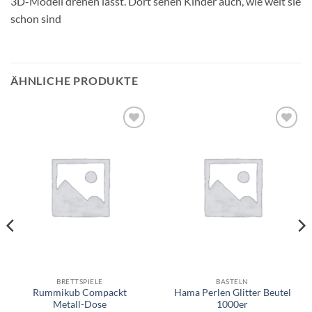
3D-Modell drehen lässt. Dort sehen Kinder auch, wie weit sie
schon sind
ÄHNLICHE PRODUKTE
Auf die
Auf die
Wunschliste
Wunschliste
BRETTSPIELE
BASTELN
Rummikub Compackt
Hama Perlen Glitter Beutel
Metall-Dose
1000er