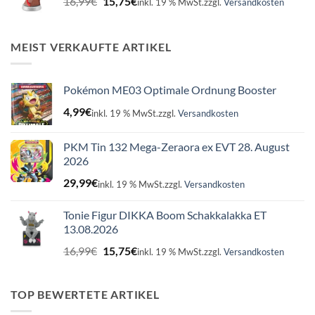
16,99
€
15,75
€
inkl. 19 % MwSt.
zzgl.
Versandkosten
Preis
Preis
war:
ist:
16,99€
15,75€.
MEIST VERKAUFTE ARTIKEL
Pokémon ME03 Optimale Ordnung Booster
4,99
€
inkl. 19 % MwSt.
zzgl.
Versandkosten
PKM Tin 132 Mega-Zeraora ex EVT 28. August
2026
29,99
€
inkl. 19 % MwSt.
zzgl.
Versandkosten
Tonie Figur DIKKA Boom Schakkalakka ET
13.08.2026
Ursprünglicher
Aktueller
16,99
€
15,75
€
inkl. 19 % MwSt.
zzgl.
Versandkosten
Preis
Preis
war:
ist:
16,99€
15,75€.
TOP BEWERTETE ARTIKEL