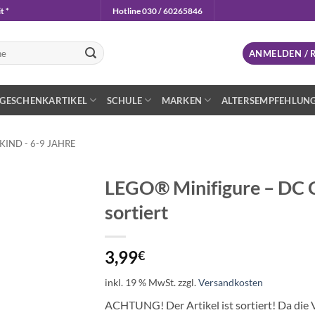
t *
Hotline 030 / 60265846
n
ANMELDEN / 
GESCHENKARTIKEL
SCHULE
MARKEN
ALTERSEMPFEHLUN
IND - 6-9 JAHRE
LEGO® Minifigure – DC Co
sortiert
Auf die
Wunschliste
3,99
€
inkl. 19 % MwSt.
zzgl.
Versandkosten
ACHTUNG! Der Artikel ist sortiert! Da die V