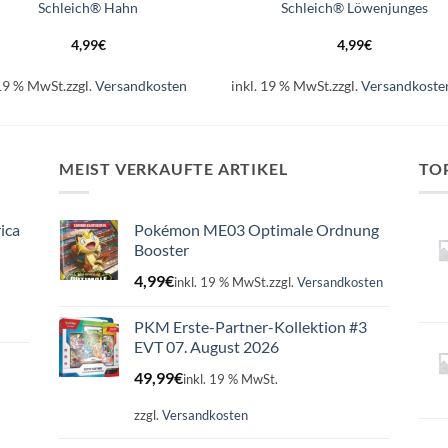
Schleich® Hahn
Schleich® Löwenjunges
4,99
€
4,99
€
 19 % MwSt.
zzgl.
Versandkosten
inkl. 19 % MwSt.
zzgl.
Versandkoste
MEIST VERKAUFTE ARTIKEL
TO
ica
Pokémon ME03 Optimale Ordnung
Booster
4,99
€
inkl. 19 % MwSt.
zzgl.
Versandkosten
PKM Erste-Partner-Kollektion #3
EVT 07. August 2026
49,99
€
inkl. 19 % MwSt.
zzgl.
Versandkosten