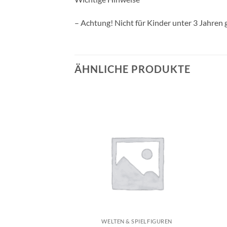
– Achtung! Nicht für Kinder unter 3 Jahren 
ÄHNLICHE PRODUKTE
Auf die
Auf die
Wunschliste
Wunschliste
+
+
SPIELFIGUREN
WELTEN & SPIELFIGUREN