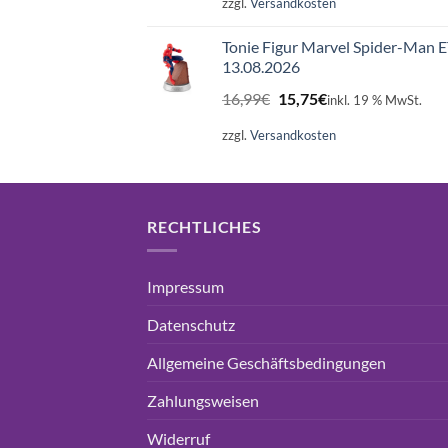
war:
ist:
zzgl.
Versandkosten
16,99€
15,75€.
Tonie Figur Marvel Spider-Man 
13.08.2026
Ursprünglicher
Aktueller
16,99
€
15,75
€
inkl. 19 % MwSt.
Preis
Preis
war:
ist:
zzgl.
Versandkosten
16,99€
15,75€.
RECHTLICHES
Impressum
Datenschutz
Allgemeine Geschäftsbedingungen
Zahlungsweisen
Widerruf