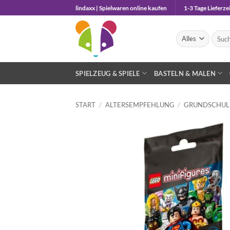
Zum
lindaxx | Spielwaren online kaufen
1-3 Tage Lieferzei
Inhalt
springen
Suche
nach:
SPIELZEUG & SPIELE
BASTELN & MALEN
START
/
ALTERSEMPFEHLUNG
/
GRUNDSCHULK