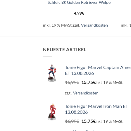
hwarzer Panther
Schleich® Golden Retriever Welpe
99
€
4,99
€
l.
Versandkosten
inkl. 19 % MwSt.
zzgl.
Versandkosten
inkl.
NEUESTE ARTIKEL
Tonie Figur Marvel Captain Amer
ET 13.08.2026
Ursprünglicher
Aktueller
16,99
€
15,75
€
inkl. 19 % MwSt.
Preis
Preis
war:
ist:
zzgl.
Versandkosten
16,99€
15,75€.
Tonie Figur Marvel Iron Man ET
13.08.2026
Ursprünglicher
Aktueller
16,99
€
15,75
€
inkl. 19 % MwSt.
Preis
Preis