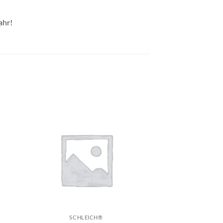
ahr!
e
Auf die
ste
Wunschliste
+
SCHLEICH®