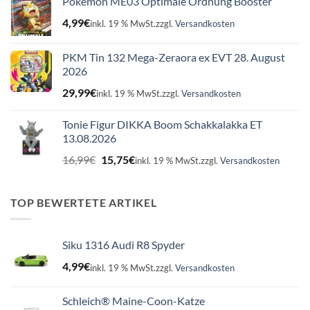
Pokémon ME03 Optimale Ordnung Booster
4,99
€
inkl. 19 % MwSt.
zzgl.
Versandkosten
PKM Tin 132 Mega-Zeraora ex EVT 28. August
2026
29,99
€
inkl. 19 % MwSt.
zzgl.
Versandkosten
Tonie Figur DIKKA Boom Schakkalakka ET
13.08.2026
Ursprünglicher
Aktueller
16,99
€
15,75
€
inkl. 19 % MwSt.
zzgl.
Versandkosten
Preis
Preis
war:
ist:
16,99€
15,75€.
TOP BEWERTETE ARTIKEL
Siku 1316 Audi R8 Spyder
4,99
€
inkl. 19 % MwSt.
zzgl.
Versandkosten
Schleich® Maine-Coon-Katze