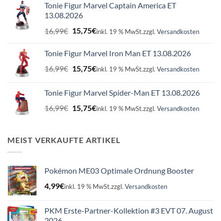
Tonie Figur Marvel Captain America ET
13.08.2026
Ursprünglicher
Aktueller
16,99
€
15,75
€
inkl. 19 % MwSt.
zzgl.
Versandkosten
Preis
Preis
war:
ist:
Tonie Figur Marvel Iron Man ET 13.08.2026
16,99€
15,75€.
Ursprünglicher
Aktueller
16,99
€
15,75
€
inkl. 19 % MwSt.
zzgl.
Versandkosten
Preis
Preis
war:
ist:
Tonie Figur Marvel Spider-Man ET 13.08.2026
16,99€
15,75€.
Ursprünglicher
Aktueller
16,99
€
15,75
€
inkl. 19 % MwSt.
zzgl.
Versandkosten
Preis
Preis
war:
ist:
16,99€
15,75€.
MEIST VERKAUFTE ARTIKEL
Pokémon ME03 Optimale Ordnung Booster
4,99
€
inkl. 19 % MwSt.
zzgl.
Versandkosten
PKM Erste-Partner-Kollektion #3 EVT 07. August
2026