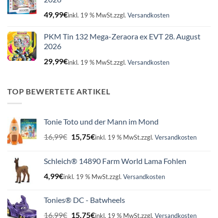
49,99
€
inkl. 19 % MwSt.
zzgl.
Versandkosten
PKM Tin 132 Mega-Zeraora ex EVT 28. August
2026
29,99
€
inkl. 19 % MwSt.
zzgl.
Versandkosten
TOP BEWERTETE ARTIKEL
Tonie Toto und der Mann im Mond
Ursprünglicher
Aktueller
16,99
€
15,75
€
inkl. 19 % MwSt.
zzgl.
Versandkosten
Preis
Preis
war:
ist:
Schleich® 14890 Farm World Lama Fohlen
16,99€
15,75€.
4,99
€
inkl. 19 % MwSt.
zzgl.
Versandkosten
Tonies® DC - Batwheels
Ursprünglicher
Aktueller
16,99
€
15,75
€
inkl. 19 % MwSt.
zzgl.
Versandkosten