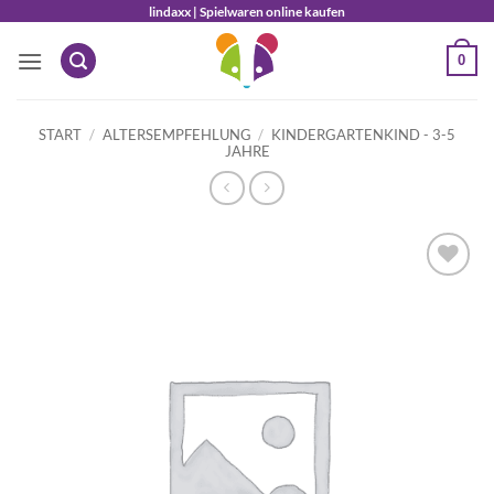
Zum
lindaxx | Spielwaren online kaufen
Inhalt
0
springen
START
/
ALTERSEMPFEHLUNG
/
KINDERGARTENKIND - 3-5
JAHRE
Auf die
Wunschliste