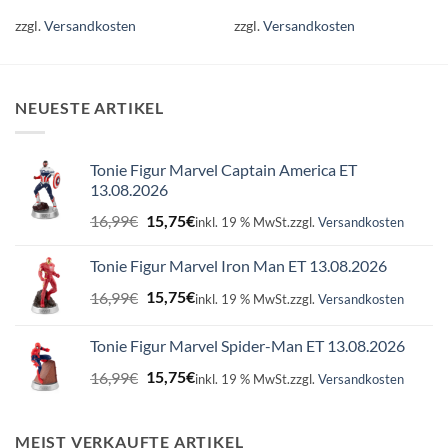
zzgl.
Versandkosten
zzgl.
Versandkosten
NEUESTE ARTIKEL
Tonie Figur Marvel Captain America ET
13.08.2026
Ursprünglicher
Aktueller
16,99
€
15,75
€
inkl. 19 % MwSt.
zzgl.
Versandkosten
Preis
Preis
war:
ist:
Tonie Figur Marvel Iron Man ET 13.08.2026
16,99€
15,75€.
Ursprünglicher
Aktueller
16,99
€
15,75
€
inkl. 19 % MwSt.
zzgl.
Versandkosten
Preis
Preis
war:
ist:
Tonie Figur Marvel Spider-Man ET 13.08.2026
16,99€
15,75€.
Ursprünglicher
Aktueller
16,99
€
15,75
€
inkl. 19 % MwSt.
zzgl.
Versandkosten
Preis
Preis
war:
ist:
16,99€
15,75€.
MEIST VERKAUFTE ARTIKEL