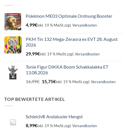
Pokémon ME03 Optimale Ordnung Booster
4,99
€
inkl. 19 % MwSt.
zzgl.
Versandkosten
PKM Tin 132 Mega-Zeraora ex EVT 28. August
2026
29,99
€
inkl. 19 % MwSt.
zzgl.
Versandkosten
Tonie Figur DIKKA Boom Schakkalakka ET
13.08.2026
Ursprünglicher
Aktueller
16,99
€
15,75
€
inkl. 19 % MwSt.
zzgl.
Versandkosten
Preis
Preis
war:
ist:
16,99€
15,75€.
TOP BEWERTETE ARTIKEL
Schleich® Andalusier Hengst
8,99
€
inkl. 19 % MwSt.
zzgl.
Versandkosten