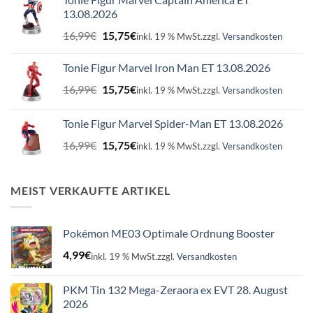
13.08.2026
Ursprünglicher
Aktueller
16,99
€
15,75
€
inkl. 19 % MwSt.
zzgl.
Versandkosten
Preis
Preis
war:
ist:
Tonie Figur Marvel Iron Man ET 13.08.2026
16,99€
15,75€.
Ursprünglicher
Aktueller
16,99
€
15,75
€
inkl. 19 % MwSt.
zzgl.
Versandkosten
Preis
Preis
war:
ist:
Tonie Figur Marvel Spider-Man ET 13.08.2026
16,99€
15,75€.
Ursprünglicher
Aktueller
16,99
€
15,75
€
inkl. 19 % MwSt.
zzgl.
Versandkosten
Preis
Preis
war:
ist:
16,99€
15,75€.
MEIST VERKAUFTE ARTIKEL
Pokémon ME03 Optimale Ordnung Booster
4,99
€
inkl. 19 % MwSt.
zzgl.
Versandkosten
PKM Tin 132 Mega-Zeraora ex EVT 28. August
2026