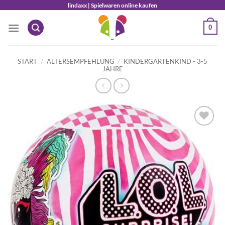
Zum
lindaxx | Spielwaren online kaufen
Inhalt
0
springen
START
/
ALTERSEMPFEHLUNG
/
KINDERGARTENKIND - 3-5
JAHRE
Auf die
Wunschliste