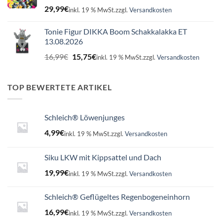
29,99
€
inkl. 19 % MwSt.
zzgl.
Versandkosten
Tonie Figur DIKKA Boom Schakkalakka ET
13.08.2026
Ursprünglicher
Aktueller
16,99
€
15,75
€
inkl. 19 % MwSt.
zzgl.
Versandkosten
Preis
Preis
war:
ist:
16,99€
15,75€.
TOP BEWERTETE ARTIKEL
Schleich® Löwenjunges
4,99
€
inkl. 19 % MwSt.
zzgl.
Versandkosten
Siku LKW mit Kippsattel und Dach
19,99
€
inkl. 19 % MwSt.
zzgl.
Versandkosten
Schleich® Geflügeltes Regenbogeneinhorn
16,99
€
inkl. 19 % MwSt.
zzgl.
Versandkosten