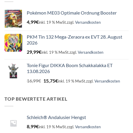
Pokémon ME03 Optimale Ordnung Booster
4,99
€
inkl. 19 % MwSt.
zzgl.
Versandkosten
PKM Tin 132 Mega-Zeraora ex EVT 28. August
2026
29,99
€
inkl. 19 % MwSt.
zzgl.
Versandkosten
Tonie Figur DIKKA Boom Schakkalakka ET
13.08.2026
Ursprünglicher
Aktueller
16,99
€
15,75
€
inkl. 19 % MwSt.
zzgl.
Versandkosten
Preis
Preis
war:
ist:
16,99€
15,75€.
TOP BEWERTETE ARTIKEL
Schleich® Andalusier Hengst
8,99
€
inkl. 19 % MwSt.
zzgl.
Versandkosten