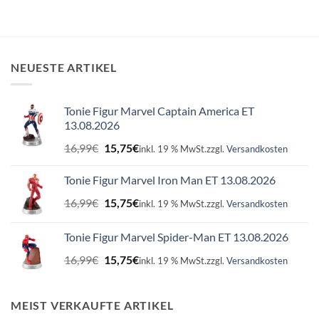
NEUESTE ARTIKEL
Tonie Figur Marvel Captain America ET
13.08.2026
Ursprünglicher
Aktueller
16,99
€
15,75
€
inkl. 19 % MwSt.
zzgl.
Versandkosten
Preis
Preis
war:
ist:
Tonie Figur Marvel Iron Man ET 13.08.2026
16,99€
15,75€.
Ursprünglicher
Aktueller
16,99
€
15,75
€
inkl. 19 % MwSt.
zzgl.
Versandkosten
Preis
Preis
war:
ist:
Tonie Figur Marvel Spider-Man ET 13.08.2026
16,99€
15,75€.
Ursprünglicher
Aktueller
16,99
€
15,75
€
inkl. 19 % MwSt.
zzgl.
Versandkosten
Preis
Preis
war:
ist:
16,99€
15,75€.
MEIST VERKAUFTE ARTIKEL