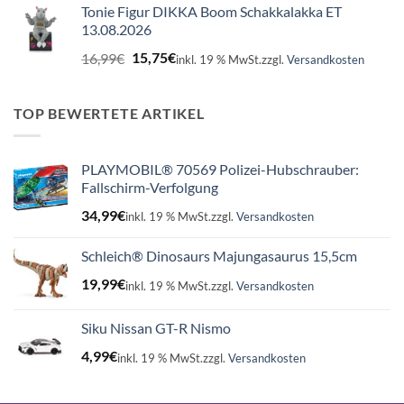
Tonie Figur DIKKA Boom Schakkalakka ET
13.08.2026
Ursprünglicher
Aktueller
16,99
€
15,75
€
inkl. 19 % MwSt.
zzgl.
Versandkosten
Preis
Preis
war:
ist:
16,99€
15,75€.
TOP BEWERTETE ARTIKEL
PLAYMOBIL® 70569 Polizei-Hubschrauber:
Fallschirm-Verfolgung
34,99
€
inkl. 19 % MwSt.
zzgl.
Versandkosten
Schleich® Dinosaurs Majungasaurus 15,5cm
19,99
€
inkl. 19 % MwSt.
zzgl.
Versandkosten
Siku Nissan GT-R Nismo
4,99
€
inkl. 19 % MwSt.
zzgl.
Versandkosten