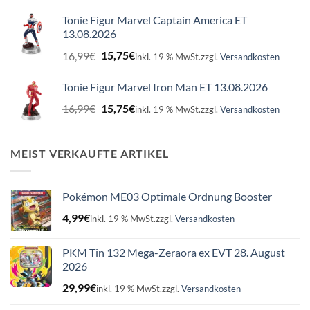
Tonie Figur Marvel Captain America ET
13.08.2026
Ursprünglicher
Aktueller
16,99
€
15,75
€
inkl. 19 % MwSt.
zzgl.
Versandkosten
Preis
Preis
war:
ist:
Tonie Figur Marvel Iron Man ET 13.08.2026
16,99€
15,75€.
Ursprünglicher
Aktueller
16,99
€
15,75
€
inkl. 19 % MwSt.
zzgl.
Versandkosten
Preis
Preis
war:
ist:
16,99€
15,75€.
MEIST VERKAUFTE ARTIKEL
Pokémon ME03 Optimale Ordnung Booster
4,99
€
inkl. 19 % MwSt.
zzgl.
Versandkosten
PKM Tin 132 Mega-Zeraora ex EVT 28. August
2026
29,99
€
inkl. 19 % MwSt.
zzgl.
Versandkosten