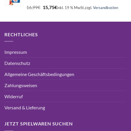
Ursprünglicher
Aktueller
16,99
€
15,75
€
inkl. 19 % MwSt.
zzgl.
Versandkosten
Preis
Preis
war:
ist:
16,99€
15,75€.
RECHTLICHES
Impressum
Datenschutz
Allgemeine Geschäftsbedingungen
Zahlungsweisen
Widerruf
Versand & Lieferung
JETZT SPIELWAREN SUCHEN