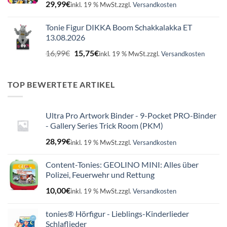
29,99
€
inkl. 19 % MwSt.
zzgl.
Versandkosten
Tonie Figur DIKKA Boom Schakkalakka ET
13.08.2026
Ursprünglicher
Aktueller
16,99
€
15,75
€
inkl. 19 % MwSt.
zzgl.
Versandkosten
Preis
Preis
war:
ist:
16,99€
15,75€.
TOP BEWERTETE ARTIKEL
Ultra Pro Artwork Binder - 9-Pocket PRO-Binder
- Gallery Series Trick Room (PKM)
28,99
€
inkl. 19 % MwSt.
zzgl.
Versandkosten
Content-Tonies: GEOLINO MINI: Alles über
Polizei, Feuerwehr und Rettung
10,00
€
inkl. 19 % MwSt.
zzgl.
Versandkosten
tonies® Hörfigur - Lieblings-Kinderlieder
Schlaflieder