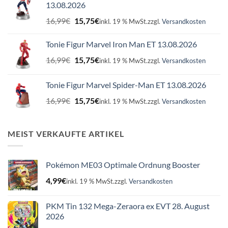
13.08.2026
Ursprünglicher
Aktueller
16,99
€
15,75
€
inkl. 19 % MwSt.
zzgl.
Versandkosten
Preis
Preis
war:
ist:
Tonie Figur Marvel Iron Man ET 13.08.2026
16,99€
15,75€.
Ursprünglicher
Aktueller
16,99
€
15,75
€
inkl. 19 % MwSt.
zzgl.
Versandkosten
Preis
Preis
war:
ist:
Tonie Figur Marvel Spider-Man ET 13.08.2026
16,99€
15,75€.
Ursprünglicher
Aktueller
16,99
€
15,75
€
inkl. 19 % MwSt.
zzgl.
Versandkosten
Preis
Preis
war:
ist:
16,99€
15,75€.
MEIST VERKAUFTE ARTIKEL
Pokémon ME03 Optimale Ordnung Booster
4,99
€
inkl. 19 % MwSt.
zzgl.
Versandkosten
PKM Tin 132 Mega-Zeraora ex EVT 28. August
2026