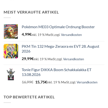
war:
ist:
16,99€
15,75€.
MEIST VERKAUFTE ARTIKEL
Pokémon ME03 Optimale Ordnung Booster
4,99
€
inkl. 19 % MwSt.
zzgl.
Versandkosten
PKM Tin 132 Mega-Zeraora ex EVT 28. August
2026
29,99
€
inkl. 19 % MwSt.
zzgl.
Versandkosten
Tonie Figur DIKKA Boom Schakkalakka ET
13.08.2026
Ursprünglicher
Aktueller
16,99
€
15,75
€
inkl. 19 % MwSt.
zzgl.
Versandkosten
Preis
Preis
war:
ist:
16,99€
15,75€.
TOP BEWERTETE ARTIKEL