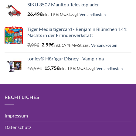
SIKU 3507 Manitou Teleskoplader
26,49
€
inkl. 19 % MwSt.
zzgl.
Versandkosten
Tiger Media tigercard - Benjamin Blümchen 141:
Nachts in der Erfinderwerkstatt
Ursprünglicher
Aktueller
7,99
€
2,99
€
inkl. 19 % MwSt.
zzgl.
Versandkosten
Preis
Preis
war:
ist:
tonies® Hörfigur Disney - Vampirina
7,99€
2,99€.
Ursprünglicher
Aktueller
16,99
€
15,75
€
inkl. 19 % MwSt.
zzgl.
Versandkosten
Preis
Preis
war:
ist:
16,99€
15,75€.
RECHTLICHES
Impressum
Datenschutz