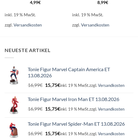
4,99
€
8,99
€
inkl. 19 % MwSt.
inkl. 19 % MwSt.
zzgl.
Versandkosten
zzgl.
Versandkosten
NEUESTE ARTIKEL
Tonie Figur Marvel Captain America ET
13.08.2026
Ursprünglicher
Aktueller
16,99
€
15,75
€
inkl. 19 % MwSt.
zzgl.
Versandkosten
Preis
Preis
war:
ist:
Tonie Figur Marvel Iron Man ET 13.08.2026
16,99€
15,75€.
Ursprünglicher
Aktueller
16,99
€
15,75
€
inkl. 19 % MwSt.
zzgl.
Versandkosten
Preis
Preis
war:
ist:
Tonie Figur Marvel Spider-Man ET 13.08.2026
16,99€
15,75€.
Ursprünglicher
Aktueller
16,99
€
15,75
€
inkl. 19 % MwSt.
zzgl.
Versandkosten
Preis
Preis