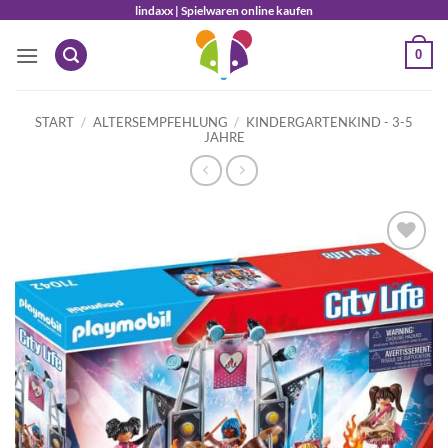
Zum
lindaxx | Spielwaren online kaufen
Inhalt
0
springen
START
/
ALTERSEMPFEHLUNG
/
KINDERGARTENKIND - 3-5
JAHRE
Auf die
Wunschliste