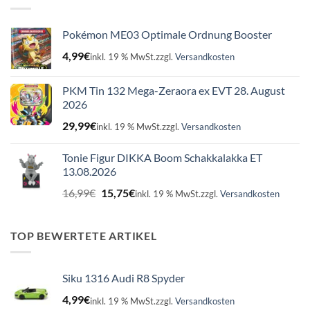
Pokémon ME03 Optimale Ordnung Booster
4,99
€
inkl. 19 % MwSt.
zzgl.
Versandkosten
PKM Tin 132 Mega-Zeraora ex EVT 28. August
2026
29,99
€
inkl. 19 % MwSt.
zzgl.
Versandkosten
Tonie Figur DIKKA Boom Schakkalakka ET
13.08.2026
Ursprünglicher
Aktueller
16,99
€
15,75
€
inkl. 19 % MwSt.
zzgl.
Versandkosten
Preis
Preis
war:
ist:
16,99€
15,75€.
TOP BEWERTETE ARTIKEL
Siku 1316 Audi R8 Spyder
4,99
€
inkl. 19 % MwSt.
zzgl.
Versandkosten