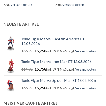
zzgl.
Versandkosten
zzgl.
Versandkosten
NEUESTE ARTIKEL
Tonie Figur Marvel Captain America ET
13.08.2026
Ursprünglicher
Aktueller
16,99
€
15,75
€
inkl. 19 % MwSt.
zzgl.
Versandkosten
Preis
Preis
war:
ist:
Tonie Figur Marvel Iron Man ET 13.08.2026
16,99€
15,75€.
Ursprünglicher
Aktueller
16,99
€
15,75
€
inkl. 19 % MwSt.
zzgl.
Versandkosten
Preis
Preis
war:
ist:
Tonie Figur Marvel Spider-Man ET 13.08.2026
16,99€
15,75€.
Ursprünglicher
Aktueller
16,99
€
15,75
€
inkl. 19 % MwSt.
zzgl.
Versandkosten
Preis
Preis
war:
ist:
16,99€
15,75€.
MEIST VERKAUFTE ARTIKEL