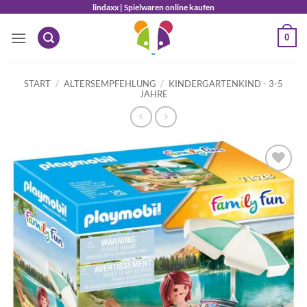
Zum
lindaxx | Spielwaren online kaufen
Inhalt
0
springen
START
/
ALTERSEMPFEHLUNG
/
KINDERGARTENKIND - 3-5
JAHRE
Auf die
Wunschliste