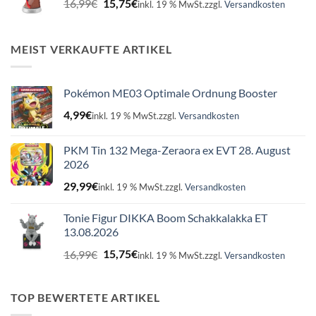
16,99
€
15,75
€
inkl. 19 % MwSt.
zzgl.
Versandkosten
Preis
Preis
war:
ist:
16,99€
15,75€.
MEIST VERKAUFTE ARTIKEL
Pokémon ME03 Optimale Ordnung Booster
4,99
€
inkl. 19 % MwSt.
zzgl.
Versandkosten
PKM Tin 132 Mega-Zeraora ex EVT 28. August
2026
29,99
€
inkl. 19 % MwSt.
zzgl.
Versandkosten
Tonie Figur DIKKA Boom Schakkalakka ET
13.08.2026
Ursprünglicher
Aktueller
16,99
€
15,75
€
inkl. 19 % MwSt.
zzgl.
Versandkosten
Preis
Preis
war:
ist:
16,99€
15,75€.
TOP BEWERTETE ARTIKEL