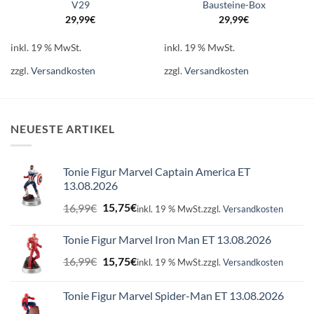
V29
Bausteine-Box
29,99
€
29,99
€
inkl. 19 % MwSt.
inkl. 19 % MwSt.
zzgl.
Versandkosten
zzgl.
Versandkosten
NEUESTE ARTIKEL
Tonie Figur Marvel Captain America ET
13.08.2026
Ursprünglicher
Aktueller
16,99
€
15,75
€
inkl. 19 % MwSt.
zzgl.
Versandkosten
Preis
Preis
war:
ist:
Tonie Figur Marvel Iron Man ET 13.08.2026
16,99€
15,75€.
Ursprünglicher
Aktueller
16,99
€
15,75
€
inkl. 19 % MwSt.
zzgl.
Versandkosten
Preis
Preis
war:
ist:
Tonie Figur Marvel Spider-Man ET 13.08.2026
16,99€
15,75€.
Ursprünglicher
Aktueller