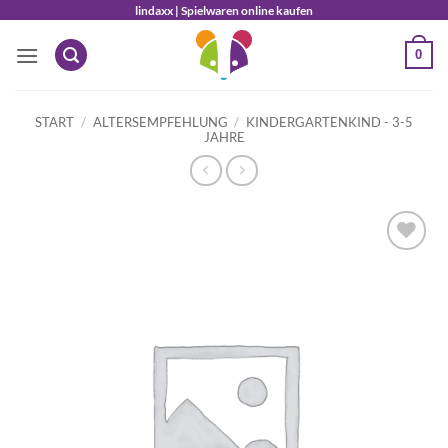
Zum
lindaxx | Spielwaren online kaufen
Inhalt
0
springen
START
/
ALTERSEMPFEHLUNG
/
KINDERGARTENKIND - 3-5
JAHRE
Auf die
Wunschliste