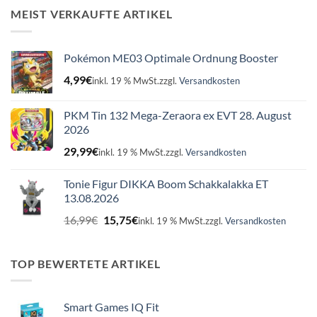
16,99€
15,75€.
MEIST VERKAUFTE ARTIKEL
Pokémon ME03 Optimale Ordnung Booster
4,99
€
inkl. 19 % MwSt.
zzgl.
Versandkosten
PKM Tin 132 Mega-Zeraora ex EVT 28. August
2026
29,99
€
inkl. 19 % MwSt.
zzgl.
Versandkosten
Tonie Figur DIKKA Boom Schakkalakka ET
13.08.2026
Ursprünglicher
Aktueller
16,99
€
15,75
€
inkl. 19 % MwSt.
zzgl.
Versandkosten
Preis
Preis
war:
ist:
16,99€
15,75€.
TOP BEWERTETE ARTIKEL
Smart Games IQ Fit