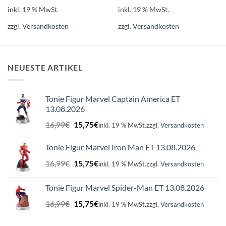
inkl. 19 % MwSt.
inkl. 19 % MwSt.
zzgl.
Versandkosten
zzgl.
Versandkosten
NEUESTE ARTIKEL
Tonie Figur Marvel Captain America ET
13.08.2026
Ursprünglicher
Aktueller
16,99
€
15,75
€
inkl. 19 % MwSt.
zzgl.
Versandkosten
Preis
Preis
war:
ist:
Tonie Figur Marvel Iron Man ET 13.08.2026
16,99€
15,75€.
Ursprünglicher
Aktueller
16,99
€
15,75
€
inkl. 19 % MwSt.
zzgl.
Versandkosten
Preis
Preis
war:
ist:
Tonie Figur Marvel Spider-Man ET 13.08.2026
16,99€
15,75€.
Ursprünglicher
Aktueller
16,99
€
15,75
€
inkl. 19 % MwSt.
zzgl.
Versandkosten
Preis
Preis
war:
ist: