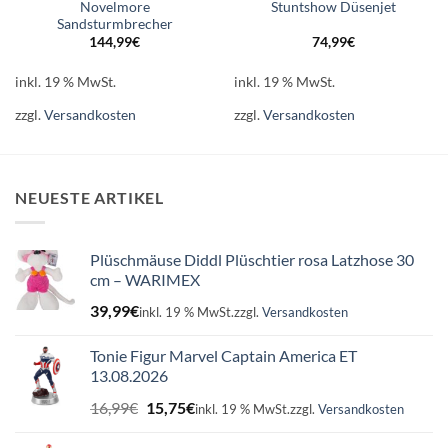
Novelmore
Stuntshow Düsenjet
Sandsturmbrecher
144,99
€
74,99
€
inkl. 19 % MwSt.
inkl. 19 % MwSt.
zzgl.
Versandkosten
zzgl.
Versandkosten
NEUESTE ARTIKEL
Plüschmäuse Diddl Plüschtier rosa Latzhose 30
cm – WARIMEX
39,99
€
inkl. 19 % MwSt.
zzgl.
Versandkosten
Tonie Figur Marvel Captain America ET
13.08.2026
Ursprünglicher
Aktueller
16,99
€
15,75
€
inkl. 19 % MwSt.
zzgl.
Versandkosten
Preis
Preis
war:
ist: