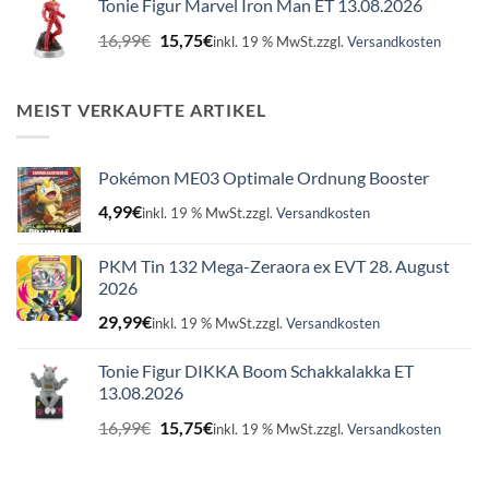
Tonie Figur Marvel Iron Man ET 13.08.2026
16,99€
15,75€.
Ursprünglicher
Aktueller
16,99
€
15,75
€
inkl. 19 % MwSt.
zzgl.
Versandkosten
Preis
Preis
war:
ist:
16,99€
15,75€.
MEIST VERKAUFTE ARTIKEL
Pokémon ME03 Optimale Ordnung Booster
4,99
€
inkl. 19 % MwSt.
zzgl.
Versandkosten
PKM Tin 132 Mega-Zeraora ex EVT 28. August
2026
29,99
€
inkl. 19 % MwSt.
zzgl.
Versandkosten
Tonie Figur DIKKA Boom Schakkalakka ET
13.08.2026
Ursprünglicher
Aktueller
16,99
€
15,75
€
inkl. 19 % MwSt.
zzgl.
Versandkosten
Preis
Preis
war:
ist:
16,99€
15,75€.