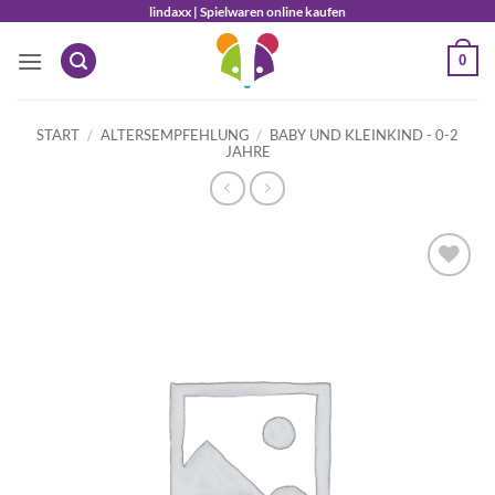
Zum
lindaxx | Spielwaren online kaufen
Inhalt
0
springen
START
/
ALTERSEMPFEHLUNG
/
BABY UND KLEINKIND - 0-2
JAHRE
Auf die
Wunschliste