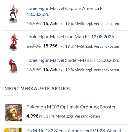
Tonie Figur Marvel Captain America ET
13.08.2026
Ursprünglicher
Aktueller
16,99
€
15,75
€
inkl. 19 % MwSt.
zzgl.
Versandkosten
Preis
Preis
war:
ist:
Tonie Figur Marvel Iron Man ET 13.08.2026
16,99€
15,75€.
Ursprünglicher
Aktueller
16,99
€
15,75
€
inkl. 19 % MwSt.
zzgl.
Versandkosten
Preis
Preis
war:
ist:
Tonie Figur Marvel Spider-Man ET 13.08.2026
16,99€
15,75€.
Ursprünglicher
Aktueller
16,99
€
15,75
€
inkl. 19 % MwSt.
zzgl.
Versandkosten
Preis
Preis
war:
ist:
16,99€
15,75€.
MEIST VERKAUFTE ARTIKEL
Pokémon ME03 Optimale Ordnung Booster
4,99
€
inkl. 19 % MwSt.
zzgl.
Versandkosten
PKM Tin 132 Mega-Zeraora ex EVT 28. August