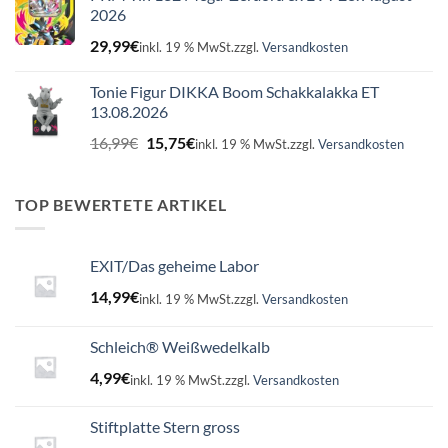
2026
29,99
€
inkl. 19 % MwSt.
zzgl.
Versandkosten
Tonie Figur DIKKA Boom Schakkalakka ET
13.08.2026
Ursprünglicher
Aktueller
16,99
€
15,75
€
inkl. 19 % MwSt.
zzgl.
Versandkosten
Preis
Preis
war:
ist:
16,99€
15,75€.
TOP BEWERTETE ARTIKEL
EXIT/Das geheime Labor
14,99
€
inkl. 19 % MwSt.
zzgl.
Versandkosten
Schleich® Weißwedelkalb
4,99
€
inkl. 19 % MwSt.
zzgl.
Versandkosten
Stiftplatte Stern gross